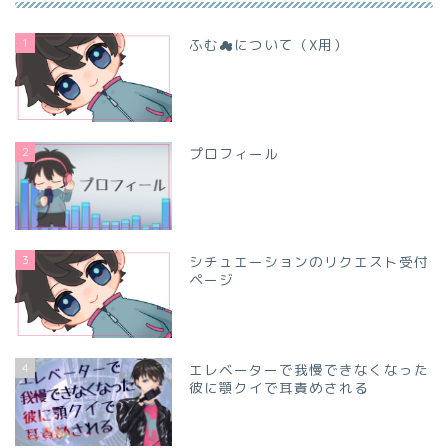
1
ふむ☁について（X用）
2
プロフィール
3
シチュエーションのリクエスト受付
ページ
4
エレベーターで我慢できなくなった
彼に顎クイで耳責めされる