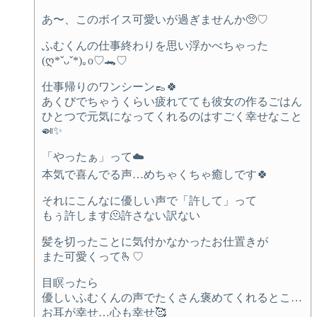
あ〜、このボイス可愛いが過ぎませんか🥺♡
ふむくんの仕事終わりを思い浮かべちゃった
(ღ*ˇᴗˇ*)｡o♡🐊♡
仕事帰りのワンシーン👞🍀
あくびでちゃうくらい疲れてても彼女の作るごはん
ひとつで元気になってくれるのはすごく幸せなこと
🍛✨
「やったぁ」って☁️
本気で喜んでる声…めちゃくちゃ癒しです🍀
それにこんなに優しい声で「許して」って
もぅ許します🫠許さない訳ない
髪を切ったことに気付かなかったお仕置きが
また可愛くって🫰♡
目瞑ったら
優しいふむくんの声でたくさん褒めてくれるとこ…
お耳が幸せ…心も幸せ🥰