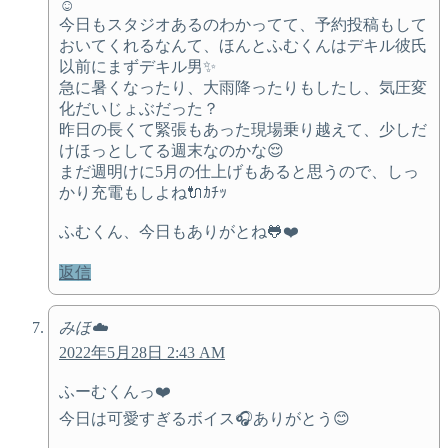
☺️
今日もスタジオあるのわかってて、予約投稿もして
おいてくれるなんて、ほんとふむくんはデキル彼氏
以前にまずデキル男✨
急に暑くなったり、大雨降ったりもしたし、気圧変
化だいじょぶだった？
昨日の長くて緊張もあった現場乗り越えて、少しだ
けほっとしてる週末なのかな😌
まだ週明けに5月の仕上げもあると思うので、しっ
かり充電もしよね🔌ｶﾁｯ
ふむくん、今日もありがとね🐸❤️
返信
みほ☁️
2022年5月28日 2:43 AM
ふーむくんっ❤️
今日は可愛すぎるボイス🎧ありがとう😊