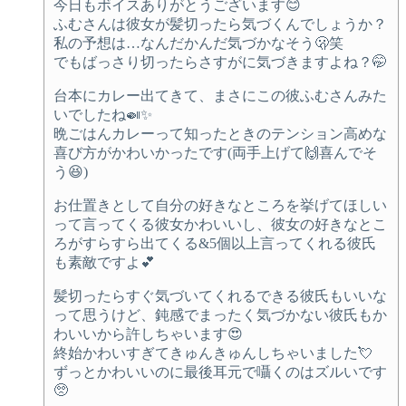
今日もボイスありがとうございます😊
ふむさんは彼女が髪切ったら気づくんでしょうか？
私の予想は…なんだかんだ気づかなそう🫢笑
でもばっさり切ったらさすがに気づきますよね？🤭
台本にカレー出てきて、まさにこの彼ふむさんみた
いでしたね🍛✨
晩ごはんカレーって知ったときのテンション高めな
喜び方がかわいかったです(両手上げて🙌喜んでそ
う😆)
お仕置きとして自分の好きなところを挙げてほしい
って言ってくる彼女かわいいし、彼女の好きなとこ
ろがすらすら出てくる&5個以上言ってくれる彼氏
も素敵ですよ💕
髪切ったらすぐ気づいてくれるできる彼氏もいいな
って思うけど、鈍感でまったく気づかない彼氏もか
わいいから許しちゃいます😍
終始かわいすぎてきゅんきゅんしちゃいました💘
ずっとかわいいのに最後耳元で囁くのはズルいです
🥺