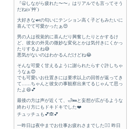
『🥱しながら疲れた〜〜』はリアルでも言ってそう
だね(o´艸`)
大好きな🍛の匂いにテンション高く子どもみたいに
喜んでて可愛かったぁ😍
男の人は視覚的に喜んだり興奮したりとかするけ
ど、彼女の外見の微妙な変化とかは気付きにくかっ
たりするよね😅
悪気がないのはわかるんだけどね😂
そんな可愛く甘えるように謝られたらすぐ許しちゃ
うなぁ😍
でも可愛いお仕置きには要求以上の回答が返ってき
て……ちゃんと彼女の事観察出来てるじゃんて思っ
たよ😆💕
最後の方は声が近くて、🛁🛌と妄想が広がるような
終わり方にもドキドキでした❤️
チュッチュも💕🙈💕
一昨日は夜中までお仕事お疲れさまでした🙇‍♀️ 昨日