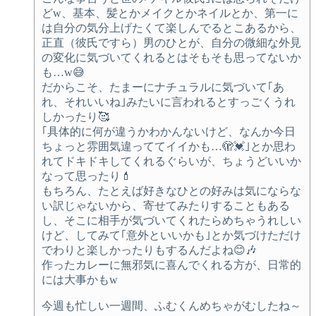
どw、基本、髪とかメイクとかネイルとか、第一に
は自分の気分上げたくて楽しんでるとこあるから、
正直（彼氏ですら）男のひとが、自分の微細な外見
の変化に気づいてくれるとはそもそも思ってないか
も…w😅
だからこそ、たまーにナチュラルに気づいて｢あ
れ、それいいね｣みたいに言われるとすっごくうれ
しかったり🥰
｢具体的に何が違うかわかんないけど、なんか今日
ちょっと雰囲気違っててイイかも…🫣💓｣とか思わ
れてドキドキしてくれるぐらいが、ちょうどいいか
なって思ったり💄
もちろん、たとえば好きなひとの好みは気にならな
い訳じゃないから、寄せてみたりすることもある
し、そこに相手が気づいてくれたらめちゃうれしい
けど、してみて｢意外といいかも｣とか気づけただけ
でわりと楽しかったりもするんだよね😊🎶
作ったカレーに無邪気に喜んでくれる方が、日常的
には大事かもw
今週も忙しい一週間、ふむくんめちゃがむしたね～