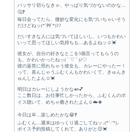
バッサリ切らなきゃ、やっぱり気づかないのかな…
🤔❓
毎日会ってたら、微妙な変化にも気づいちゃいそう
だけどねッ(*´艸`*)ﾌﾌ
だいすきな人には気づいてほしいし、いつもかわい
いって思ってほしい気持ちも…あるよねッ☺️💓
彼女が、自分の好きなとこを5個言ってもらうの
も、かわいかったねッ( ´ ▽ ` )ﾉ♡
彼の返答に照れちゃう彼女も、カレーにやったー！
って、喜んじゃうふむくんもかわいくて、きゅんき
ゅんしたよん☺️💓
明日はカレーにしようかな🍛💕
ここ数日は、お仕事忙しかったから、ふむくんのボ
イス聴いて、めちゃ癒されたよん☺️☁️🍀
今日は🥁…楽しめたかな😁❓
ふむくん…週末はゆっくり過ごしてねッ⸜(*ˊᵕˋ*)⸝‬
ボイス予約投稿してくれて、ありがと😌💓