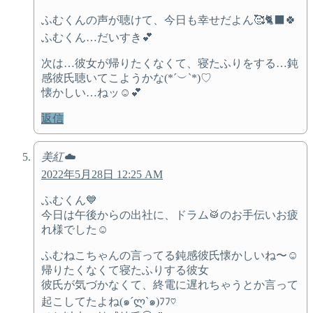
ふむくんの声が聴けて、今日も幸せだよん🥰🐈‍⬛🍀
ふむくん…だいすき💕
次は…彼女が帰りたくなくて、寝たふりをする…鈍
感彼氏聴いてこようかな(*´︶`*)♡
懐かしい…ねッ☺️💕
返信
美紅☁️
2022年5月28日 12:25 AM
ふむくん💙
今日は午後からの出社に、ドラム🥁のお手伝いお疲
れ様でした☺️
ふむねこちゃんの言ってる鈍感彼氏懐かしいね〜☺️
帰りたくなくて寝たふりする彼女
彼氏が気づかなくて、終電に遅れちゃうとか言って
起こしてたよね(๑´ლ`๑)ﾌﾌ♡