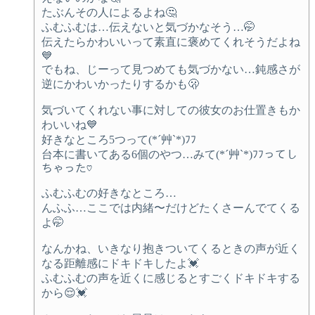
たぶんその人によるよね🤔
ふむふむは…伝えないと気づかなそう…🤭
伝えたらかわいいって素直に褒めてくれそうだよね
💙
でもね、じーって見つめても気づかない…鈍感さが
逆にかわいかったりするかも🫢
気づいてくれない事に対しての彼女のお仕置きもか
わいいね💙
好きなところ5つって(*´艸`*)ﾌﾌ
台本に書いてある6個のやつ…みて(*´艸`*)ﾌﾌってし
ちゃった♡
ふむふむの好きなところ…
んふふ…ここでは内緒〜だけどたくさーんでてくる
よ🤭
なんかね、いきなり抱きついてくるときの声が近く
なる距離感にドキドキしたよ💓
ふむふむの声を近くに感じるとすごくドキドキする
から😌💓