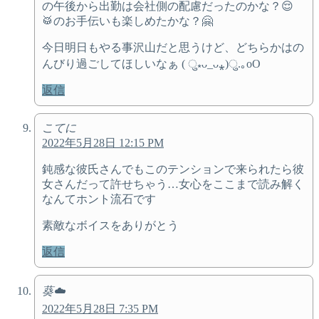
の午後から出勤は会社側の配慮だったのかな？😌
🥁のお手伝いも楽しめたかな？🤗
今日明日もやる事沢山だと思うけど、どちらかはの
んびり過ごしてほしいなぁ ( ु⁎ᴗ_ᴗ⁎)ु.｡oO
返信
こてに
2022年5月28日 12:15 PM
鈍感な彼氏さんでもこのテンションで来られたら彼
女さんだって許せちゃう…女心をここまで読み解く
なんてホント流石です
素敵なボイスをありがとう
返信
葵☁️
2022年5月28日 7:35 PM