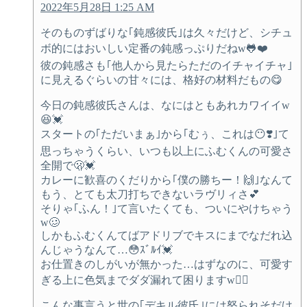
2022年5月28日 1:25 AM
そのものずばりな｢鈍感彼氏｣は久々だけど、シチュ
ボ的にはおいしい定番の鈍感っぷりだねw🐸❤️
彼の鈍感さも｢他人から見たらただのイチャイチャ｣
に見えるぐらいの甘々には、格好の材料だもの😋
今日の鈍感彼氏さんは、なにはともあれカワイイw
😆💓
スタートの｢ただいまぁ｣から｢むぅ、これは😶❣️｣て
思っちゃうくらい、いつも以上にふむくんの可愛さ
全開で🫢💓
カレーに歓喜のくだりから｢僕の勝ちー！🙌｣なんて
もう、とても太刀打ちできないラヴリィさ💕
そりゃ｢ふん！｣て言いたくても、ついにやけちゃう
w🥴
しかもふむくんてばアドリブでキスにまでなだれ込
んじゃうなんて…😳ｽﾞﾙｲ💓
お仕置きのしがいが無かった…はずなのに、可愛す
ぎる上に色気までダダ漏れて困りますw😮‍💨
こんな事言うと世の｢デキル彼氏｣には怒られそだけ