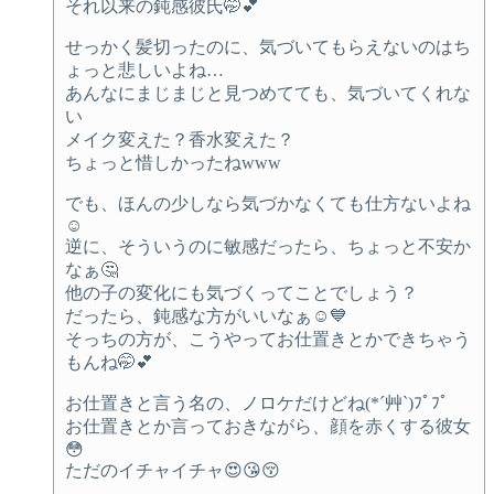
それ以来の鈍感彼氏🤭💕
せっかく髪切ったのに、気づいてもらえないのはち
ょっと悲しいよね…
あんなにまじまじと見つめてても、気づいてくれな
い
メイク変えた？香水変えた？
ちょっと惜しかったねwww
でも、ほんの少しなら気づかなくても仕方ないよね
☺️
逆に、そういうのに敏感だったら、ちょっと不安か
なぁ🤔
他の子の変化にも気づくってことでしょう？
だったら、鈍感な方がいいなぁ☺️💙
そっちの方が、こうやってお仕置きとかできちゃう
もんね🤭💕
お仕置きと言う名の、ノロケだけどね(*´艸`)ﾌﾟﾌﾟ
お仕置きとか言っておきながら、顔を赤くする彼女
😳
ただのイチャイチャ😍😘😚