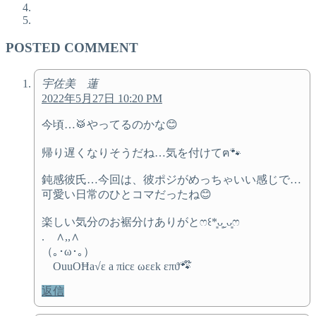
POSTED COMMENT
宇佐美 蓮
2022年5月27日 10:20 PM
今頃…🥁やってるのかな😊
帰り遅くなりそうだね…気を付けてฅ🐾
鈍感彼氏…今回は、彼ポジがめっちゃいい感じで…
可愛い日常のひとコマだったね😊
楽しい気分のお裾分けありがとෆ꒰*͈ᴗ͈ˬᴗ͈ෆ
. ∧,,∧
（｡･ω･｡）
OuuOĦa√ε a πicε ωεεk επϑ🐾໊
返信