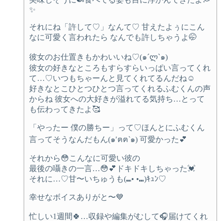
✨
それにね「許して♡」なんて♡ 甘えたよぅにこん
なに可愛く言われたら なんでも許しちゃうよ🤭
彼女のお仕置きもかわいいね♡(๑´ლ`๑)
彼女の好きなところもすらすらいっぱい言ってくれ
て…♡いつもちゃーんと見てくれてるんだね☺️
好きなとこひとつひとつ言ってくれるふむくんの声
からね 彼女への大好きが溢れてる気持ち…とって
も伝わってきたよ🥰
「やったー 僕の勝ちー」って♡ほんとにふむくん
言ってそうなんだもん(๑′ฅฅ‵๑) 可愛かった💕
それから😳こんなに可愛い彼の
最後の囁きの一言…😳💕ドキドキしちゃった💓
それに…♡甘〜いちゅうも(⑉• •⑉)ｷｭﾝ♡
幸せなボイスありがと〜💙
忙しい1週間🍀…収録や編集がむして🎧届けてくれ