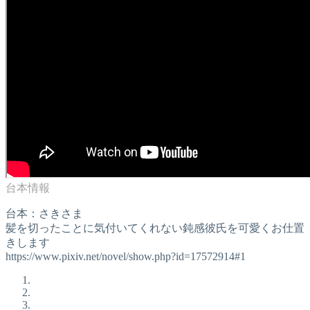
台本：さきさま
髪を切ったことに気付いてくれない鈍感彼氏を可愛くお仕置
きします
https://www.pixiv.net/novel/show.php?id=17572914#1