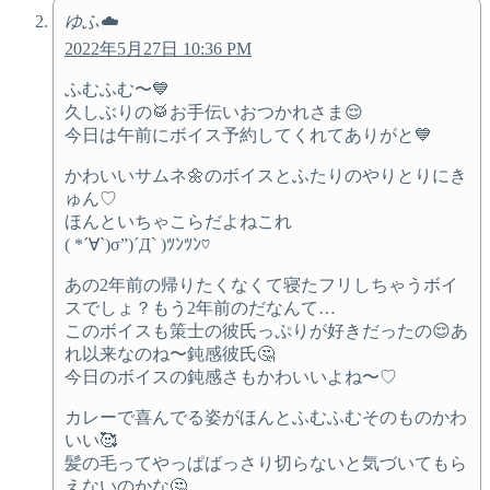
ゆふ☁️
2022年5月27日 10:36 PM
ふむふむ〜💙
久しぶりの🥁お手伝いおつかれさま😌
今日は午前にボイス予約してくれてありがと💙
かわいいサムネ🌼のボイスとふたりのやりとりにき
ゅん♡
ほんといちゃこらだよねこれ
( *´∀`)σ”)´Д` )ﾂﾝﾂﾝ♡
あの2年前の帰りたくなくて寝たフリしちゃうボイ
スでしょ？もう2年前のだなんて…
このボイスも策士の彼氏っぷりが好きだったの😌あ
れ以来なのね〜鈍感彼氏🤔
今日のボイスの鈍感さもかわいいよね〜♡
カレーで喜んでる姿がほんとふむふむそのものかわ
いい🥰
髪の毛ってやっぱばっさり切らないと気づいてもら
えないのかな🤔