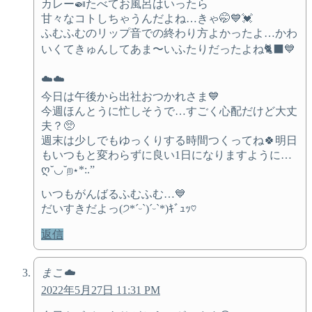
カレー🍛たべてお風呂はいったら
甘々なコトしちゃうんだよね…きゃ🤭💙💓
ふむふむのリップ音での終わり方よかったよ…かわ
いくてきゅんしてあま〜いふたりだったよね🐈‍⬛💙
☁️☁️
今日は午後から出社おつかれさま💙
今週ほんとうに忙しそうで…すごく心配だけど大丈
夫？🥺
週末は少しでもゆっくりする時間つくってね🍀明日
もいつもと変わらずに良い1日になりますように…
ღ˘◡˘ற⋆*:.”
いつもがんばるふむふむ…💙
だいすきだよっ(੭*ˊᵕˋ)ˊᵕˋ*)ｷﾞｭｯ♡
返信
まこ☁️
2022年5月27日 11:31 PM