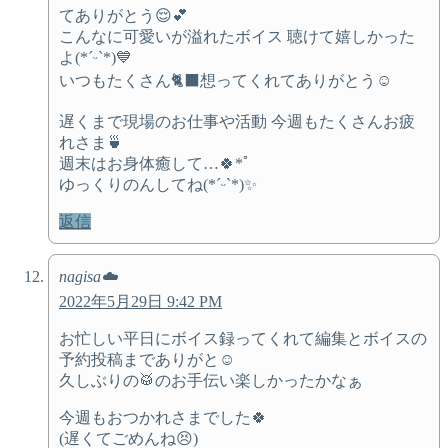
てありがとう😌💕
こんなに可愛いが溢れたボイス 聴けて嬉しかった
よ(*ˊᵕˋ*)💙
いつもたくさん🐈‍⬛想ってくれてありがとう☺️
遅くまで現場のお仕事や活動 今週もたくさんお疲
れさま🍵
週末はお身体癒して…🍀*ﾟ
ゆっくりのんしてね(*ˊᵕˋ*)✨
返信
nagisa☁️
2022年5月29日 9:42 PM
お忙しい平日にボイス録ってくれて編集とボイスの
予約投稿までありがと☺️
久しぶりの🥁のお手伝い楽しかったかなぁ
今週もおつかれさまでした🍀
(遅くてごめんね😣)