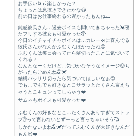
お手伝い🥁🎶楽しかった？
ちょっとは息抜きできたかな😌
前の日はお仕事終わるの遅かったもんね🐊
鈍感彼氏さん…過去ボイスも聞いてきちゃった💓寝
たフリする彼女も可愛かった🤭
今日のイチャイチャボイスは…カレー🍛に喜んでる
彼氏さんがなんかふむくんぽかったね😝
ふむくんは毎日会ってたら髪切ったことに気づいて
くれる？
なんとなーくだけど…気づかなそうなイメージ😝ち
がったらごめんね🤭💓
結構バッサリ切ったら気づいてほしいなぁ😌
でも…でもでも好きなとこサラッとたくさん言えち
ゃうとこキュンってしちゃう❤️
サムネもボイスも可愛かった❤️
ふむくんの好きなとこ…たくさんありすぎてストッ
プ✋って言わないとずーっと言っちゃいそう🥰
しかたないよね🤭💓だってふむくんが大好きなんだ
もん😌❤️