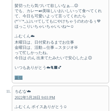
髪切ったら気づいて欲しいなぁ…😌
でも、カレー🍛美味しいおいしいって食べてくれ
て、今日も可愛いよって言ってくれたら
(*˘^˘*,,)ぷいｯてしてもにやけちゃうのわかるぅ💙
ほっこりいちゃいちゃいいね〜☺️
ふむくん☁️
木曜日は、日付変わるまでお仕事
金曜日は、活動→仕事→スタジオ🥁
って忙しかったね。
今日は のん 出来てたみたいで安心したよ😊
いつもありがとう☁️🐈‍⬛💕
返信
ちむな☁️
2022年5月28日 9:03 PM
ふむくん ボイスありがとう☺️