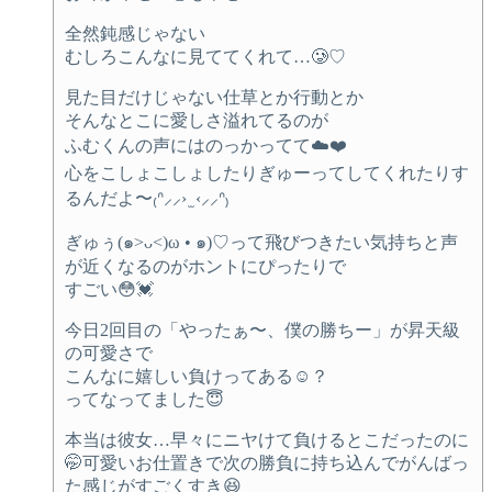
全然鈍感じゃない
むしろこんなに見ててくれて…🥲♡
見た目だけじゃない仕草とか行動とか
そんなとこに愛しさ溢れてるのが
ふむくんの声にはのっかってて☁️❤️
心をこしょこしょしたりぎゅーってしてくれたりす
るんだよ〜₍ᐢ⸝⸝› ̫ ‹⸝⸝ᐢ₎
ぎゅぅ(๑>ᴗ<)ω • ๑)♡って飛びつきたい気持ちと声
が近くなるのがホントにぴったりで
すごい😳💓
今日2回目の「やったぁ〜、僕の勝ちー」が昇天級
の可愛さで
こんなに嬉しい負けってある☺️？
ってなってました😇
本当は彼女…早々にニヤけて負けるとこだったのに
🤭可愛いお仕置きで次の勝負に持ち込んでがんばっ
た感じがすごくすき😆