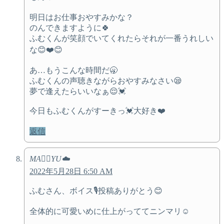
明日はお仕事おやすみかな？
のんできますように🍀
ふむくんが笑顔でいてくれたらそれが一番うれしい
な😊❤️😊
あ…もうこんな時間だ🥱
ふむくんの声聴きながらおやすみなさい😪
夢で逢えたらいいなぁ😌💓
今日もふむくんがすーきっ💓大好き❤️
返信
MA♡⃛YU☁️
2022年5月28日 6:50 AM
ふむさん、ボイス🎙投稿ありがとう😊
全体的に可愛いめに仕上がっててニンマリ☺️