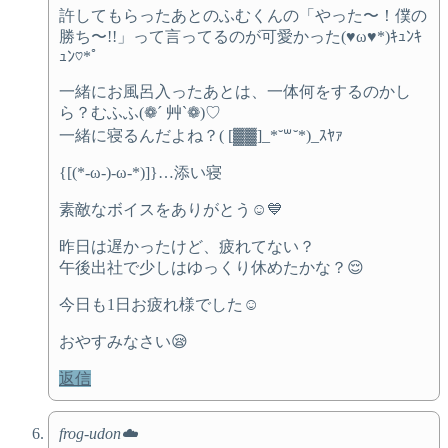
許してもらったあとのふむくんの「やった〜！僕の
勝ち〜!!」って言ってるのが可愛かった(♥ω♥*)ｷｭﾝｷ
ｭﾝ♡*゜
一緒にお風呂入ったあとは、一体何をするのかし
ら？むふふ(❁´ 艸`❁)♡
一緒に寝るんだよね？( [▓▓]_*˘꒳˘*)_ｽﾔｧ
{[(*-ω-)-ω-*)]}…添い寝
素敵なボイスをありがとう☺️💙
昨日は遅かったけど、疲れてない？
午後出社で少しはゆっくり休めたかな？😌
今日も1日お疲れ様でした☺️
おやすみなさい😪
返信
frog-udon☁️