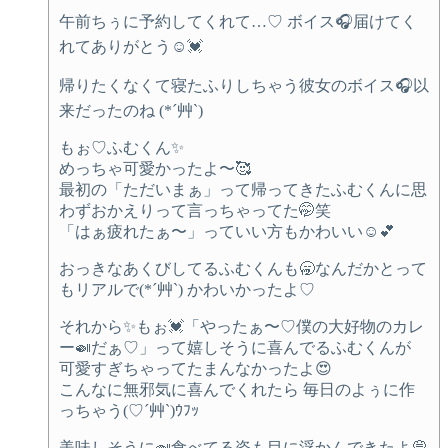
午前ちぅに予約してくれて…♡ ボイス🎧届けてく
れてありがとう☺️💓
帰りたくなくて寝たふりしちゃう彼女のボイス🎧以
来だったのね (*´艸`)‪
もぉ♡ふむくん✨
めっちゃ可愛かったよ〜🥰
最初の「ただいまぁ」って帰ってきたふむくんに思
わずおかえりって言っちゃってた🤭笑
「はぁ疲れたぁ〜」っていい方もかわいい☺️💕
おっきなあくびしてるふむくんも🥱なんだかとって
もリアルで(*´艸`)‪ かわいかったよ♡
それから✨もぉ💓「やったぁ〜♡僕の大好物のカレ
ー🍛だぁ♡」って嬉しそうに喜んでるふむくんが
可愛すぎちゃってたまんなかったよ😍
こんなに無邪気に喜んでくれたら 毎日のよぅに作
っちゃう(♡ˊ艸ˋ)ｳﾌｯ
美味しそうに🍛食べてる姿も目に浮かんできたよ💭