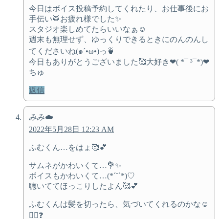
今日はボイス投稿予約してくれたり、お仕事後にお
手伝い🥁お疲れ様でした✨
スタジオ楽しめてたらいいなぁ☺️
週末も無理せず、ゆっくりできるときにのんのんし
てくださいね(๑´•ω•)っ🍵
今日もありがとうございました🥰大好き❤( *¯ ³¯*)❤
ちゅ
返信
みみ☁️
2022年5月28日 12:23 AM
ふむくん…をはょ🥰💕
サムネがかわいくて…💐✨
ボイスもかわいくて…(*´˘`*)♡
聴いててほっこりしたよん🥰💕
ふむくんは髪を切ったら、気づいてくれるのかな☺️
💇‍♀️❓