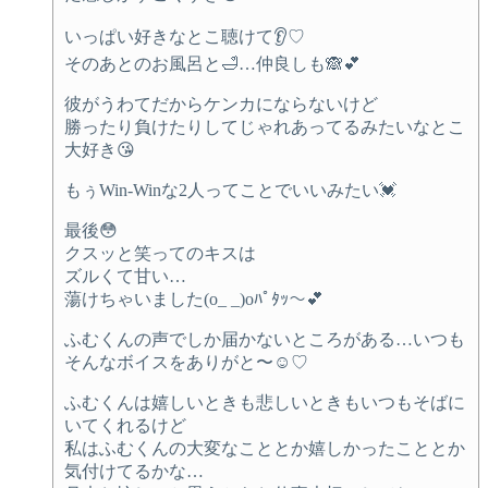
いっぱい好きなとこ聴けて👂♡
そのあとのお風呂と🛁…仲良しも🙈💕
彼がうわてだからケンカにならないけど
勝ったり負けたりしてじゃれあってるみたいなとこ
大好き😘
もぅWin-Winな2人ってことでいいみたい💓
最後😳
クスッと笑ってのキスは
ズルくて甘い…
蕩けちゃいました(o_ _)oﾊﾟﾀｯ〜💕
ふむくんの声でしか届かないところがある…いつも
そんなボイスをありがと〜☺️♡
ふむくんは嬉しいときも悲しいときもいつもそばに
いてくれるけど
私はふむくんの大変なこととか嬉しかったこととか
気付けてるかな…