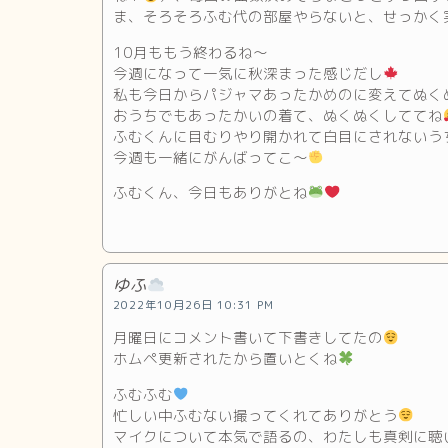
ま、そろそろふむ代の部屋やらないと、せっかく
10月ももう終わるね～
今週になって一気に秋深まった感じだし
私も今日からパジャマあったかめのに変えてぬく
おうちでもあったかいの着て、ぬくぬくしててね
ふむくんに目むりやり開かれて白目にされないう
今週も一緒にがんばってこ～
ふむくん、今日もありがとね
ゆふ
2022年10月26日 10:31 PM
月曜日にコメント書いて下書きしてたの
ホムペ更新されたから置いとくね
ふむふむ
忙しい中ふむない撮ってくれてありがとう
マイクについて本気で語るの、わたしも真剣に聴