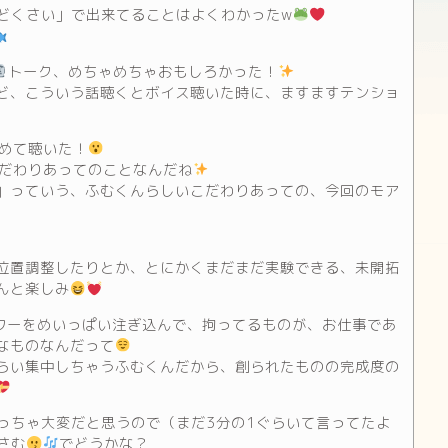
んどくさい」で出来てることはよくわかったw
トーク、めちゃめちゃおもしろかった！
ど、こういう話聴くとボイス聴いた時に、ますますテンショ
初めて聴いた！
こだわりあってのことなんだね
」っていう、ふむくんらしいこだわりあっての、今回のモア
位置調整したりとか、とにかくまだまだ実験できる、未開拓
んと楽しみ
ワーをめいっぱい注ぎ込んで、拘ってるものが、お仕事であ
なものなんだって
らい集中しちゃうふむくんだから、創られたものの完成度の
っちゃ大変だと思うので（まだ3分の1ぐらいて言ってたよ
さむ
でどうかな？