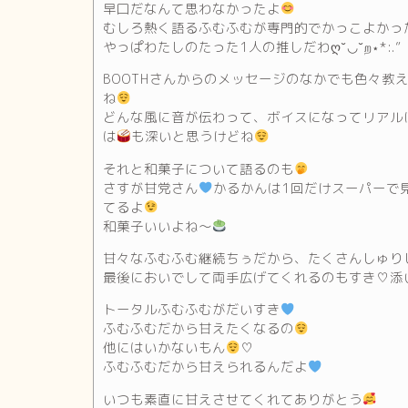
早口だなんて思わなかったよ
むしろ熱く語るふむふむが専門的でかっこよかっ
やっぱわたしのたった1人の推しだわღ˘◡˘ற⋆*:.”
BOOTHさんからのメッセージのなかでも色々教
ね
どんな風に音が伝わって、ボイスになってリアル
は
も深いと思うけどね
それと和菓子について語るのも
さすが甘党さん
かるかんは1回だけスーパーで
てるよ
和菓子いいよね〜
甘々なふむふむ継続ちぅだから、たくさんしゅり
最後においでして両手広げてくれるのもすき♡添
トータルふむふむがだいすき
ふむふむだから甘えたくなるの
他にはいかないもん
♡
ふむふむだから甘えられるんだよ
いつも素直に甘えさせてくれてありがとう