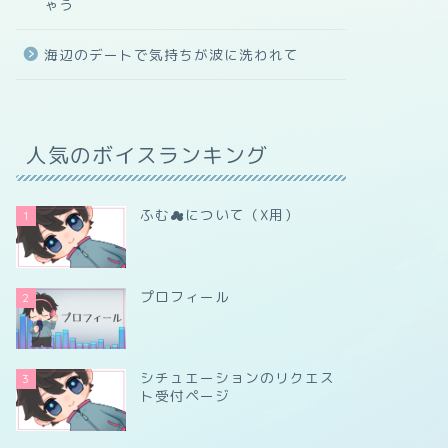
ゃう
海辺のデートで気持ちが波に洗われて
人気のボイスランキング
ふむ☁について（X用）
1
プロフィール
2
シチュエーションのリクエス
3
ト受付ページ