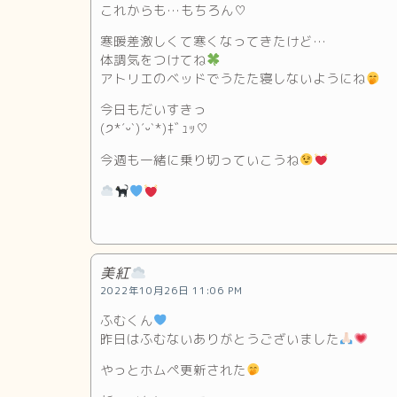
これからも…もちろん♡
寒暖差激しくて寒くなってきたけど…
体調気をつけてね
アトリエのベッドでうたた寝しないようにね
今日もだいすきっ
(੭*ˊᵕˋ)ˊᵕˋ*)ｷﾞｭｯ♡
今週も一緒に乗り切っていこうね
美紅
2022年10月26日 11:06 PM
ふむくん
昨日はふむないありがとうございました
やっとホムペ更新された