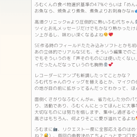
ふむくんの食べ物選択基準の47%ぐらいは「め
お魚なら、焼魚より煮魚、煮魚よりお刺身かなw
高須クリニックwより圧倒的に熱いふむ代ちゃん
ツイとお礼メッセージだけでもかなり熱かったけ
ン上がるし、味わい深くなるよね
SE作る時のフィールドたたみ込みソフトとかも
あの立体的でリアルなSEも、そういう編集での
でもそういうのを「声そのものには使いたくない
イだったんだなっていうのも胸熱
レコーダーにアンプも新調したってことかな？
ふむ代ちゃんのウィッグを替えるとか、マイクの
の地が目の前に拡がってるんだってわかって、ほ
面倒くさがりなふむくんがw、省力化した分のパ
り、活動であり、ふむくんにとってほんとに大事
大切なものには努力を惜しまず、集中し過ぎるぐ
高さはもちろん、何よりそこに愛が溢れてるよね
ふむまに
、リクエスト一度に全部応えるのはめ
ね？
）、毎回の曲数決めてちょこっとずつ口ず