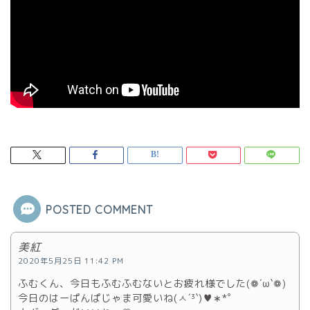
POSTED COMMENT
美紅
2020年5月25日 11:42 PM
ふむくん、今日もふむふむないとお疲れ様でした(❁´ω`❁)
今日のはーぱんぱじゃま可愛いね(ㅅ´³`)♥︎∗*ﾟ