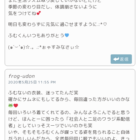
また生活リズム取り戻していかないとだけど
季節の変わり目だし、体調崩さないように
気をつけてね
明日も変わらずに元気に過ごせますように.:*♡
ふむくんいつもありがとう
(๑´︶`๑)☆.。.:*ぉゃすみなさぃ☆
返信
frog-udon
2020年5月25日 11:55 PM
ふむないの衣装、迷ってたんだ笑
確かにサムネにもしてるから、毎回違った方がいいのかな
毎回いろいろ着てくれてるの、みんなよろこんでると思う
けど、ほんとーに困ったら「社会人と二足のワラジ系配信
者」としていっそスーツでいいのかも笑
いや、そもそもふむくんが喋ってる姿を見られること自体
がうれしいんだから、全然毎回同じ服でもいいのよ、きっ