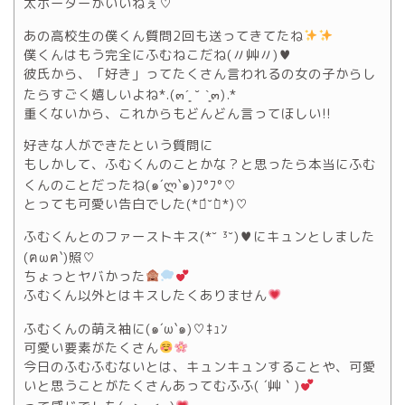
太ボーダーがいいねぇ♡
あの高校生の僕くん質問2回も送ってきてたね
僕くんはもう完全にふむねこだね(〃艸〃)♥
彼氏から、「好き」ってたくさん言われるの女の子からし
たらすごく嬉しいよね*.(๓´͈ ˘ `͈๓).*
重くないから、これからもどんどん言ってほしい!!
好きな人ができたという質問に
もしかして、ふむくんのことかな？と思ったら本当にふむ
くんのことだったね(๑´ლ`๑)ﾌ°ﾌ°♡
とっても可愛い告白でした(*ฅ́˘ฅ̀*)♡
ふむくんとのファーストキス(*˘ ³˘)♥にキュンとしました
(ฅωฅ`)照♡
ちょっとヤバかった
ふむくん以外とはキスしたくありません
ふむくんの萌え袖に(๑´ω`๑)♡ｷｭﾝ
可愛い要素がたくさん
今日のふむふむないとは、キュンキュンすることや、可愛
いと思うことがたくさんあってむふふ( ´艸｀)