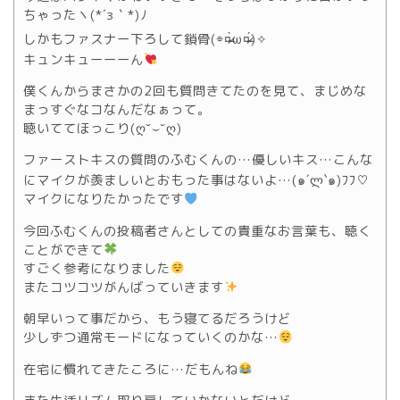
ちゃったヽ(*´з｀*)ﾉ
しかもファスナー下ろして鎖骨(⌯¤̴̶̷̀ω¤̴̶̷́)✧
キュンキューーーん
僕くんからまさかの2回も質問きてたのを見て、まじめな
まっすぐなコなんだなぁって｡
聴いててほっこり(ღ˘⌣˘ღ)
ファーストキスの質問のふむくんの…優しいキス…こんな
にマイクが羨ましいとおもった事はないよ…(๑´ლ`๑)ﾌﾌ♡
マイクになりたかったです
今回ふむくんの投稿者さんとしての貴重なお言葉も、聴く
ことができて
すごく参考になりました
またコツコツがんばっていきます
朝早いって事だから、もう寝てるだろうけど
少しずつ通常モードになっていくのかな…
在宅に慣れてきたころに…だもんね