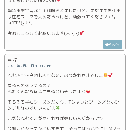
って感じでした(๑>ᴗ<๑)
緊急事態宣言が全面解除されましたけど、まだまだお仕事
は在宅ワークで大変だろうけど、頑張ってください✧*｡
٩(ˊᗜˋ*)و✧*｡
今週もよろしくお願いします(人 •͈ᴗ•͈)
返信
ゆふ
2020年5月25日 11:47 PM
ふむふむ～今週もふむない、おつかれさまでした
着るもの迷ってるの？
ふむくんなら何着ても似合いそうだよね
そろそろ半袖シーズンだから、Tシャツとジーンズとかシ
ンプルなのでいいんだよ
元気なふむくんが見られれば嬉しいんだから.:*♡
今週はパジャマかわいすぎて…そっちばっかりに目がいっ