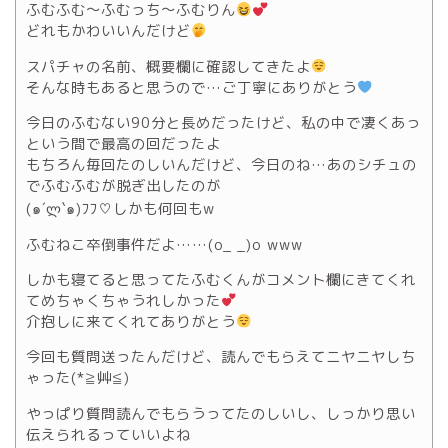
ふむふむ～ふむっち～ふむりん
どれもかわいいんだけど
スパチャの名前、概要欄に確認してきたよ
そんな時もあると思うので…ご丁寧にありがとう
今日のふむない90分と長めだったけど、私の中で凄くあっ
という間で最高の回だったよ
もちろん毎回たのしいんだけど、今日のね…あのシチュの
でふむふむが脱ぎ出したのが
(๑´ლ`๑)ﾌﾌ♡しかも何回もw
ふむねこ卒倒事件だよ……(o_ _)o www
しかも寝てると思ってたふむくんがコメント欄にきてくれ
てめちゃくちゃうれしかった
介抱しに来てくれてありがとう
今回も質問送ったんだけど、読んでもらえてニヤニヤしち
ゃった(*≧艸≦)
やっぱり質問読んでもらうってたのしいし、しっかり思い
伝えられるっていいよね