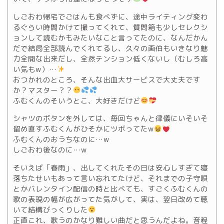
しごおわ帰宅でごはんも食べずに、途中ライティング変わ
るぐらい時間かけて撮ってくれて、質問箱も少しセレクシ
ョンして読むかもみたいなこと言ってたのに、なんだかん
だで結局全部読んでくれてるし、久々の画伯もいきなり魅
力全開な出来だし、全然テンション低くないし（むしろ高
い気もw）…
おつかれのところ、そんな出血大サービスで大丈夫です
か？マスター？？
ふむくんのそいうとこ、大好きだけど
シャツのボタンを外しては、毎回ちゃんと律儀にいそいそ
留め直すふむくんがひそかにツボってたw
ふむくんのおうちなのに…w
しごおわ後なのに…w
そいえば「春雨」、出してくれたその日は安心しすぎて寝
落ちたせいもあって言い忘れてたけど、それまでの子守唄
とかバレンタイン配信の時と比べても、すごくふむくんの
歌の表現の幅が広がってた気がして、実は、翌日改めて聴
いて結構びっくりした
正直これ、歌うのかなり難しい曲だと思うんだよね。音程