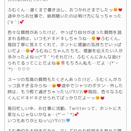
2020年8月4日 5:43 AM
ふむくん…遅くまで書き出し、おつかれさまでしたッ
途中からお仕事で、結局聴いたのは明け方になっちゃった
(´∀｀)
色々な質問があったけど、やっぱり自分が送った質問を読
まれる時は、いつもドキドキしちゃうね…
ふむくん、
毎回丁寧に答えてくれて、ホントに感謝の気持ちでいっぱ
いだよ…
ふむねこちゃんたちも、感謝を伝えたい人が
多かったよねッ(*´∇｀*)それだけ、ふむくんにみんな助け
られてるってことだよね
もちろん私も…だよ╰(*´︶
`*)╯♡♡♡
スーツの写真の質問もたくさんあったけど、ふむくんがカ
ッコ良すぎるからね…
途中でシャツのボタン…外した
時は、もう慌て過ぎちゃった\(//∇//)\
毎回、色々なふむ
くんにドキドキさせられてばっかりだよーッ
毎日忙しい中、お仕事に活動、Twitterって、ホントに大
変なんじゃないかなぁ…(*´ー｀*)
いつもありがとねッ\(//∇//)\