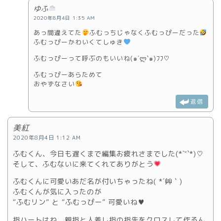
ゆふ
2020年8月4日 1:35 AM
あっ間違えてた
ふむっちじゃなくふむっぴーだった
ふむっぴーかわいくてしゅき
ふむっぴーって呼ぶのもいいね(๑´ლ`๑)ﾌﾌ♡
ふむっぴーあらためて
おやずなさい
返信
美紅
2020年8月4日 1:12 AM
ふむくん、今日も遅くまで編集お疲れさまでした(*´˘`*)♡
そして、ふむないに来てくれてありがとう
ふむくんに可愛いあだ名が付いちゃったね( *´艸｀)
ふむくんが気に入ったのが
“ふむリン” と “ふむっぴー” 可愛いね♥
指ハートはね、親指と人差し指の指先をクロスして作るん