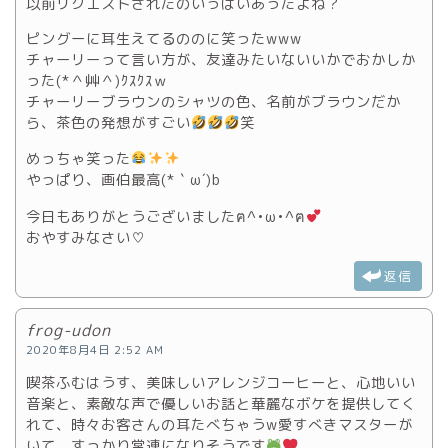
以前リクエストされたのいっぱいあったよね？
ピングーに耳生えてるののに笑った‪w‪w‪w
チャーリーって言い方が、友達みたいないいかでおかしか
った(*＾艸＾)ｸｽｸｽｗ
チャーリーブラウンのシャツの色、名前がブラウンだか
ら、茶色の発想がすごい
笑
めっちゃ笑った
やっぱり、画伯最高(*｀ω´)b
今日もありがとうございましたฅ^•ω•^ฅ
おやすみなさい♡
返信
frog-udon
2020年8月4日 2:52 AM
喫茶ふむはうす、美味しいアレンジコーヒーと、心地いい
音楽と、素敵な声で優しいお話と華麗なボケを提供してく
れて、時々お客さんの耳たべちゃうw愛すべきマスターが
いて、すっかり常連になりそうです