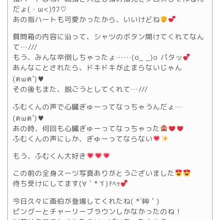
だょ(・ω<)ｳﾌ♡
あの指ハートも可愛かったから、いいけどね
質問箱の内容に沿って、シャツのボタン開けてくれてなん
て…///
もう、みんな卒倒しちゃったょ……(o_ _)o パタッ
あんなことされたら、ドキドキが止まらないじゃん
(ฅωฅ`)♥
その後もまた、脱ごうとしてくれて…///
ふむくんの声で心臓ぎゅーってなっちゃうんだょ…
(ฅωฅ`)♥
あの時、何回も心臓ぎゅーってなっちゃった
ふむくんの声にしか、ぎゅーってならない
もう、ふむくん大好き
この前の全身スーツ写真ありがとうございました
待ち受けにしてます(∀｀*ゞ)ﾃﾍｯ
今日久々に画伯が登場してくれたね( *´艸｀)
ピングーとチャーリーブラウンしかなかったのね！