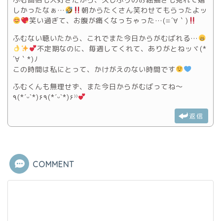
ふむ画伯も大好きだから、久しぶりのお絵描きも見れて嬉
しかったなぁ…
朝からたくさん笑わせてもらったよッ
笑い過ぎて、お腹が痛くなっちゃった…(=´∀｀)
ふむない聴いたから、これでまた今日からがむばれる…
不定期なのに、毎週してくれて、ありがとねッヾ(*
´∀｀*)ﾉ
この時間は私にとって、かけがえのない時間です
ふむくんも無理せず、また今日からがむばってね〜
٩(*ˊᵕˋ*)۶٩(*ˊᵕˋ*)۶⁾⁾
返信
COMMENT