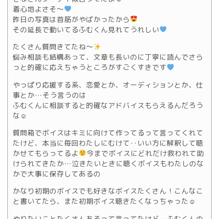
着心地よさそ〜
昨日の写真は首筋がやばかったから
その延長で動いてるふむくん見れてうれしい
たくさん質問きてたね〜
悩み相談も結構あって、文章も長いのに丁寧に読んでさら
っと的確に応えちゃうところがすごくすきです
やっぱり応援する系、恋愛とか、オーディションとか、仕
事とか…そう言うのは
ふむくんに相談すると的確なアドバイスもらえるんだろう
な☺
質問箱でボイスはキミに向けて作ってるって言ってくれて
たけど、本当に毎回わたしにむけて‥いい方に解釈して聴
かせてもらってるよ
今までボイスにどれだけ救われて助
けられてきたか…泣きたいときに聴くボイスもわたしのな
かで大事に保存してあるの
かなり初期のボイスでも好きなボイスたくさん！こんなこ
と書いてたら、また初期ボイス聴きたくなっちゃった☺
やりたいことたくさんあるって言ってたけど、ふむくんの