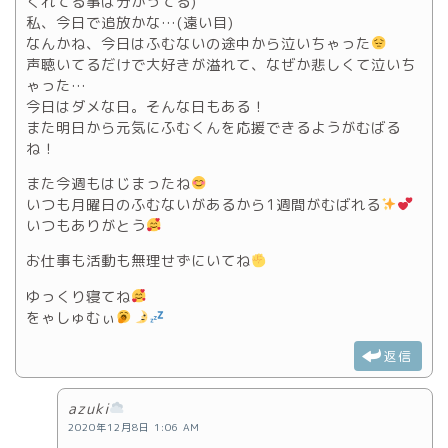
くれてる事は分かってる)
私、今日で追放かな…(遠い目)
なんかね、今日はふむないの途中から泣いちゃった
声聴いてるだけで大好きが溢れて、なぜか悲しくて泣いち
ゃった…
今日はダメな日。そんな日もある！
また明日から元気にふむくんを応援できるようがむばる
ね！
また今週もはじまったね
いつも月曜日のふむないがあるから1週間がむばれる
いつもありがとう
お仕事も活動も無理せずにいてね
ゆっくり寝てね
をゃしゅむぃ
返信
azuki
2020年12月8日 1:06 AM