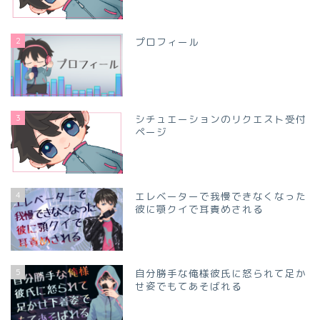
2
プロフィール
3
シチュエーションのリクエスト受付
ページ
4
エレベーターで我慢できなくなった
彼に顎クイで耳責めされる
5
自分勝手な俺様彼氏に怒られて足か
せ姿でもてあそばれる