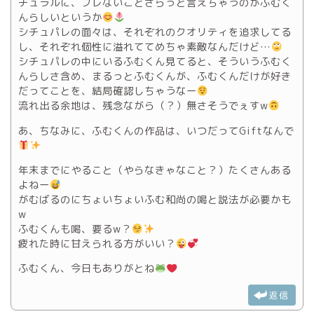
チュラルに、ブレないことさらっと言えちゃうのがふむく
んらしいというか
シチュパレの面々は、それぞれのクオリティを追求してる
し、それぞれ個性に溢れててめちゃ素敵なんだけど…
シチュパレの中にいるふむくん見てると、そういうふむく
んらしさ含め、まるっとふむくんが、ふむくんだけが好き
だってことを、結局確認しちゃうなー
流れ出る余地は、残念ながら（？）無さそうでぇすw
あ、ちなみに、ふむくんの作品は、いつだってGiftなんで
年末までにやること（やらなきゃなこと？）たくさんある
よねー
がむばるのにちょいちょいふむ和尚の喝と説法が必要かも
w
ふむくんも喝、要るw？
疲れた時に甘えられる方がいい？
ふむくん、今日もありがとね
返信