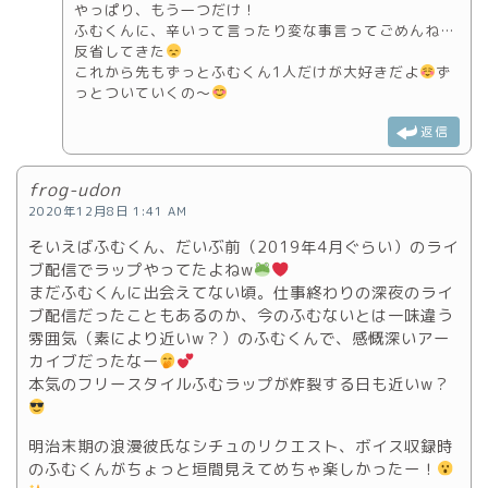
やっぱり、もう一つだけ！
ふむくんに、辛いって言ったり変な事言ってごめんね…
反省してきた
これから先もずっとふむくん1人だけが大好きだよ
ず
っとついていくの〜
返信
frog-udon
2020年12月8日 1:41 AM
そいえばふむくん、だいぶ前（2019年4月ぐらい）のライ
ブ配信でラップやってたよねw
まだふむくんに出会えてない頃。仕事終わりの深夜のライ
ブ配信だったこともあるのか、今のふむないとは一味違う
雰囲気（素により近いw？）のふむくんで、感慨深いアー
カイブだったなー
本気のフリースタイルふむラップが炸裂する日も近いw？
明治末期の浪漫彼氏なシチュのリクエスト、ボイス収録時
のふむくんがちょっと垣間見えてめちゃ楽しかったー！