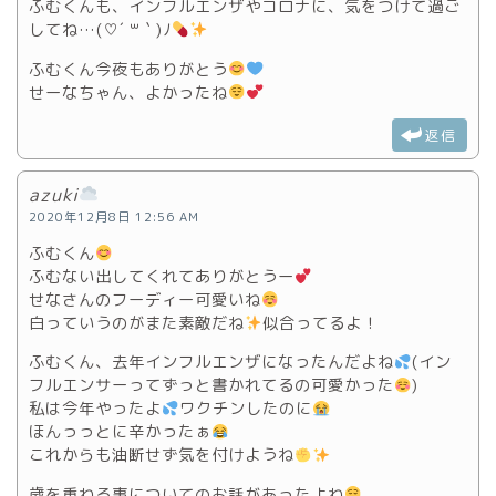
ふむくんも、インフルエンザやコロナに、気をつけて過ご
してね…(♡´ ꒳ ` )ﾉ
ふむくん今夜もありがとう
せーなちゃん、よかったね
返信
azuki
2020年12月8日 12:56 AM
ふむくん
ふむない出してくれてありがとうー
せなさんのフーディー可愛いね
白っていうのがまた素敵だね
似合ってるよ！
ふむくん、去年インフルエンザになったんだよね
(イン
フルエンサーってずっと書かれてるの可愛かった
)
私は今年やったよ
ワクチンしたのに
ほんっっとに辛かったぁ
これからも油断せず気を付けようね
歳を重ねる事についてのお話があったよね