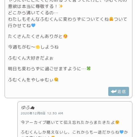
意欲は本当に尊敬する！
どこから沸いてくるの…
わたしもそんなふむくんに変わらずについてくね
ついて
行かせてね
たくさんたくさんありがと
今週もがむ〜
しようね
ふむくん大好きだよぉ
明日も変わらずに過ごせますように…
ふむくんをやしゅむぃ
返信
ゆふ☁
2020年12月8日 12:30 AM
今アーカイブ聴いてて伝え忘れたからまたきたよ
ふむくんしか見えないし、これからも一途だからね
か