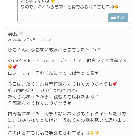
わる事はないよ
なので、これからもずっと傍でふむねこさせてね
返信
美紅
2020年12月8日 12:22 AM
ふむくん、ふむないお疲れさまでした(*˙˘˙)♡
senaくんにもらったフーディーとても似合ってて素敵です
白フーディーふむくんにとても似合ってる♥
今日は、たくさん質問箱読んでくれてありがとうね
約3週間ぶりくらいだよね(*ฅ́˘ฅ̀*)
たくさんあったから、読むのも疲れたよね？
全部読んでくれてありがとう♥
質問箱にあった「切手のないおくりもの」タイトルだけで
は、分からなかったけど、ふむくんの歌を聴いて思い出し
た！
この曲とても有名で手話もされてるよね