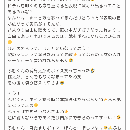
ドラムを叩くのも歳を重ねると表現に深みが出るってこと
あるのかな？
なんかね、ずっと歌を歌ってるんだけど今の方が表現の幅
が広がってる気がするんだ。
昔よりも自由に歌えてて、頭の中ガチガチだった時よりも
自由に楽しく表現できるのは、歳を重ねたからなのかなぁ
けど男の人って、ほんといいなって思う！
顔のシワだって深みがあって素敵
ってなるのに女の人は
あーだこーだ言われがちだもん
ふむくんの浦島太郎のボイス笑っちゃった
桃太郎、とんでもなくなまってたね笑
その後の切り替えの早さよ
そう！
ふむくん、ボイス録る時台本読みながらなんだね
私も気
になってたの
ふぁんぼでもそうなんだよね
逆に読みながらであれだけ自然にできるのってすごい！
ふむくん！目覚ましボイス、ほんとにほしいなぁ
ふむ