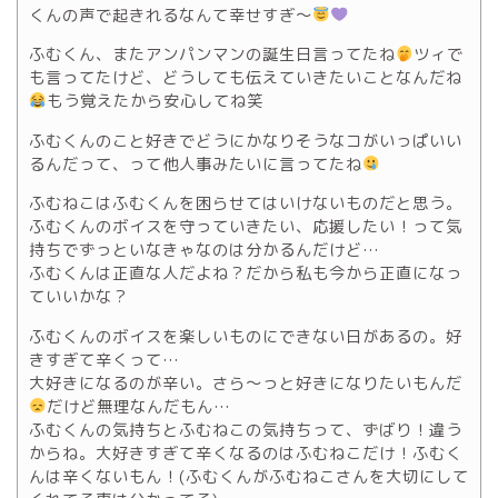
くんの声で起きれるなんて幸せすぎ〜
ふむくん、またアンパンマンの誕生日言ってたね
ツィで
も言ってたけど、どうしても伝えていきたいことなんだね
もう覚えたから安心してね笑
ふむくんのこと好きでどうにかなりそうなコがいっぱいい
るんだって、って他人事みたいに言ってたね
ふむねこはふむくんを困らせてはいけないものだと思う。
ふむくんのボイスを守っていきたい、応援したい！って気
持ちでずっといなきゃなのは分かるんだけど…
ふむくんは正直な人だよね？だから私も今から正直になっ
ていいかな？
ふむくんのボイスを楽しいものにできない日があるの。好
きすぎて辛くって…
大好きになるのが辛い。さら〜っと好きになりたいもんだ
だけど無理なんだもん…
ふむくんの気持ちとふむねこの気持ちって、ずばり！違う
からね。大好きすぎて辛くなるのはふむねこだけ！ふむく
んは辛くないもん！(ふむくんがふむねこさんを大切にして