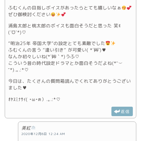
ふむくんの目指しボイスがあったらとても嬉しいなぁ
ぜひ御検討ください
浦島太郎と桃太郎のボイスも面白そうだと思った 笑ꉂ
(ˊᗜˋ*)♡
“明治25年 帝国大学”の設定とても素敵でした
ふむくんの言う “逢い引き” が可愛い( *´艸`)♥
なんか初々しいね(*´艸｀*)うふ♡
こういう昔の時代設定ドラマとか面白そうだよね(*˘︶
˘*).｡.:*♡
今日は、たくさんの質問箱読んでくれてありがとうござい
ました♥
ｵﾔｽﾐﾅｻｲ( •ω•ฅ）.｡.:*♡
返信
美紅
2020年12月8日 12:24 AM