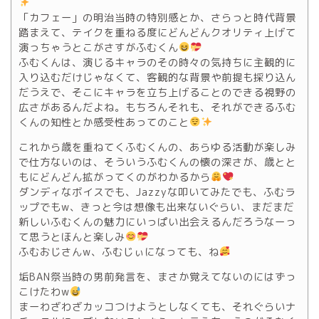
「カフェー」の明治当時の特別感とか、さらっと時代背景
踏まえて、テイクを重ねる度にどんどんクオリティ上げて
演っちゃうとこがさすがふむくん
ふむくんは、演じるキャラのその時々の気持ちに主観的に
入り込むだけじゃなくて、客観的な背景や前提も採り込ん
だうえで、そこにキャラを立ち上げることのできる視野の
広さがあるんだよね。もちろんそれも、それができるふむ
くんの知性とか感受性あってのこと
これから歳を重ねてくふむくんの、あらゆる活動が楽しみ
で仕方ないのは、そういうふむくんの懐の深さが、歳とと
もにどんどん拡がってくのがわかるから
ダンディなボイスでも、Jazzyな叩いてみたでも、ふむラ
ップでもw、きっと今は想像も出来ないぐらい、まだまだ
新しいふむくんの魅力にいっぱい出会えるんだろうなーっ
て思うとほんと楽しみ
ふむおじさんw、ふむじぃになっても、ね
垢BAN祭当時の男前発言を、まさか覚えてないのにはずっ
こけたわw
まーわざわざカッコつけようとしなくても、それぐらいナ