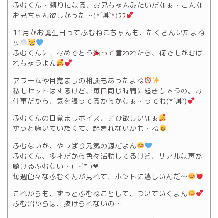
ふむくん…頼りになる、お兄ちゃんみたいだなぁ…こんな
お兄ちゃん欲しかった…(*´艸`*)ﾌﾌ
11月がお誕生日ってふむねこちゃんも、たくさんいたよね
ッ
ふむくんに、おめでとう
って言われたら、何でもがむば
れちゃうよん
アラームや目覚ましの相談もあったよね
私もセットはするけど、毎日同じ時間に起きちゃうの。お
仕事だから、気を張ってるからかなぁ…ってね(*´艸`)
ふむくんの目覚ましボイス、ぜひ欲しいなぁ
ずっと聴いていたくて、起きれないかも…ね
ふむないが、やっぱり元気の源だよん
ふむくん、多才だから色々活動してるけど、リアルな声が
聴けるふむない…( ´ᵕ`* )‪‪❤︎‬
毎週色々なふむくんが見れて、ホントに嬉しいんだ〜
これからも、ずっとふむねことして、ついていくよん
ふむ沼からは、抜けられないの…