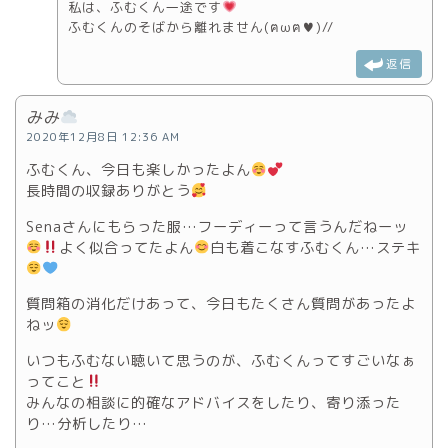
私は、ふむくん一途です
ふむくんのそばから離れません(ฅωฅ♥)//
返信
みみ
2020年12月8日 12:36 AM
ふむくん、今日も楽しかったよん
長時間の収録ありがとう
Senaさんにもらった服…フーディーって言うんだねーッ
よく似合ってたよん
白も着こなすふむくん…ステキ
質問箱の消化だけあって、今日もたくさん質問があったよ
ねッ
いつもふむない聴いて思うのが、ふむくんってすごいなぁ
ってこと
みんなの相談に的確なアドバイスをしたり、寄り添った
り…分析したり…