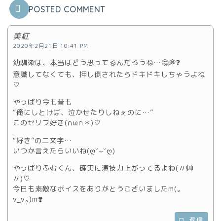
POSTED COMMENT
美紅
2020年2月21日 10:41 PM
幼馴染は、本当はどう思ってるんだろうね‪…🤔💭❓
意識してなくても、押し倒されたらドキドキしちゃうよね‪
♡
やっぱり今も昔も
“俺にしとけば、泣かせたりしねぇのに…”
このセリフ好き(∩ω∩＊)♡
“好き”の二文字…
いつか言えたらいいね‪(ღ˘⌣˘ღ)
やっぱりふむくん、確実に演技力上がってるよね(〃艸
〃)‪♡
今日も素敵なボイスをありがとうございましたm(｡
v_v｡)m❣️
返信