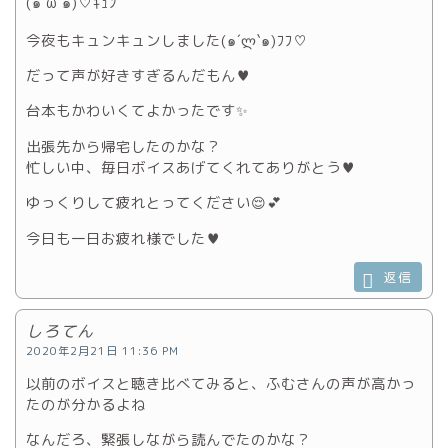
(๑´ω`๑)♡ｷｭﾝ
今夜もキュンキュンしました(๑´ლ`๑)ﾌﾌ♡
だって声が好きすぎるんだもん♥️
台本もかわいくてよかったです✨
出張先から帰宅したのかな？
忙しい中、毎日ボイスあげてくれてありがとう♥️
ゆっくりして疲れとってください😌💕
今日も一日お疲れ様でした♥️
返信
しろてん
2020年2月21日 11:36 PM
以前のボイスと聴き比べてみると、ふむさんの声が高かっ
たのが分かるよね
なんだろ、緊張しながら読んでたのかな？