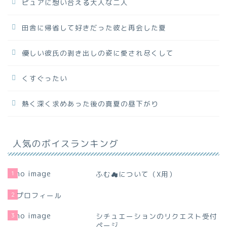
ピュアに想い合える大人な二人
田舎に帰省して好きだった彼と再会した夏
優しい彼氏の剥き出しの姿に愛され尽くして
くすぐったい
熱く深く求めあった後の真夏の昼下がり
人気のボイスランキング
1
ふむ☁について（X用）
2
プロフィール
3
シチュエーションのリクエスト受付
ページ