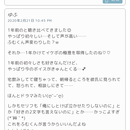
ゆふ
2020年2月21日 10:45 PM
1年前のと聴き比べてきました😌
やっぱり初々しい…そして声が高い……
ふむくん声変わりした？w
それか…1年かけてイケボの極意を取得したのね♡♡
1年前の初々しさも好きなんだけど、
やっぱり今のボイスがきゅんとくる…💕
宅飲みしてて寝ちゃって、朝帰るところを彼氏に見られて
て、怒られて、相談しにきて……
ほんとドラマみたい(ღ˘⌣˘ღ)
しかもセリフも「俺にしとけば泣かせたりしないのに」と
か「好きの2文字も言えないのに」とか……かっこよすぎ
(*´艸｀*)
これをふむくんが言うからいいんだよね