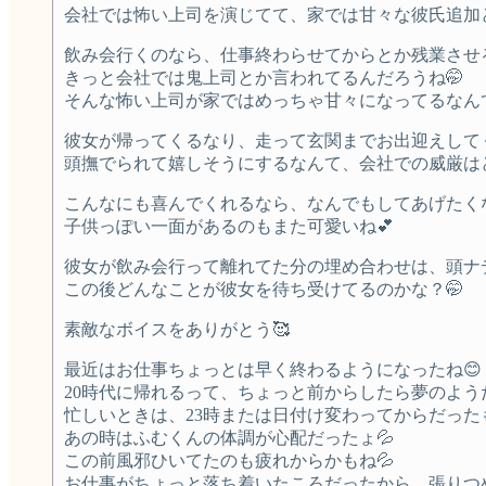
会社では怖い上司を演じてて、家では甘々な彼氏追加どんだけ
飲み会行くのなら、仕事終わらせてからとか残業させ
きっと会社では鬼上司とか言われてるんだろうね🤭
そんな怖い上司が家ではめっちゃ甘々になってるなんて誰
彼女が帰ってくるなり、走って玄関までお出迎えしてく
頭撫でられて嬉しそうにするなんて、会社での威厳はど
こんなにも喜んでくれるなら、なんでもしてあげたくならね(*
子供っぽい一面があるのもまた可愛いね💕︎
彼女が飲み会行って離れてた分の埋め合わせは、頭ナデナデ
この後どんなことが彼女を待ち受けてるのかな？🤭
素敵なボイスをありがとう🥰
最近はお仕事ちょっとは早く終わるようになったね😊
20時代に帰れるって、ちょっと前からしたら夢のようだ
忙しいときは、23時または日付け変わってからだった
あの時はふむくんの体調が心配だったょ💦
この前風邪ひいてたのも疲れからかもね💦
お仕事がちょっと落ち着いたころだったから、張りつ