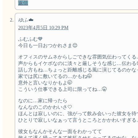
返信
ゆふ☁️
2023年4月5日 10:29 PM
ふむふむ💙
今日も一日おつかれさま😌
オフィスのサムネからしごできな雰囲気伝わってくる
声からもイケボなのに淡々と厳しそうな感じ…伝わる
話し方もね…ちょっと距離感じる風に演じてるのかな
家では尻に敷いてるの…かもね🤭
意外と言いなりかもよ🤭
こういう仕事できる上司に限ってね…🤫
なのに…家に帰ったら
なんなのこのかわいさ🤍
ほんとは寂しいのに、強がって飲み会いった彼女を待つ
ひとりで寂しいなぁって言うところとかかわいすぎる
彼女もなんかそんな一面をわかってて
敢えて遅く帰ってきて嫉妬させちゃってるのかな…な