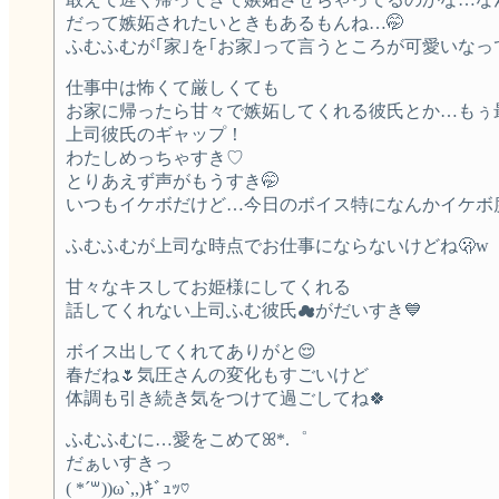
だって嫉妬されたいときもあるもんね…🤭
ふむふむが｢家｣を｢お家｣って言うところが可愛いな
仕事中は怖くて厳しくても
お家に帰ったら甘々で嫉妬してくれる彼氏とか…もぅ最
上司彼氏のギャップ！
わたしめっちゃすき♡
とりあえず声がもうすき🤭
いつもイケボだけど…今日のボイス特になんかイケボ度
ふむふむが上司な時点でお仕事にならないけどね🫢w
甘々なキスしてお姫様にしてくれる
話してくれない上司ふむ彼氏☁がだいすき💙
ボイス出してくれてありがと😌
春だね🌷気圧さんの変化もすごいけど
体調も引き続き気をつけて過ごしてね🍀
ふむふむに…愛をこめてꕤ*.゜
だぁいすきっ
( *´꒳))ω`,,)ｷﾞｭｯ♡