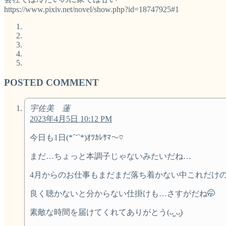
https://www.pixiv.net/novel/show.php?id=18747925#1
POSTED COMMENT
宇佐美 蓮
2023年4月5日 10:12 PM
今日も1日(*´˘`*)ｵﾂｶﾚｻﾏ〜♡
まだ…ちょっと本調子じゃないみたいだね…
4月からのお仕事もまだまだ落ち着かない中これだけの
良く聴かないと分からない仕掛けも…さすがだね🤭
素敵な時間を届けてくれてありがとう(ᴗ͈ˬᴗ͈)