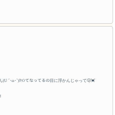
ω･`)ｸｩﾝてなってるの目に浮かんじゃって🫢💓
ｶ