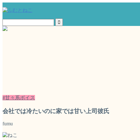
#甘々系ボイス
会社では冷たいのに家では甘い上司彼氏
fumu