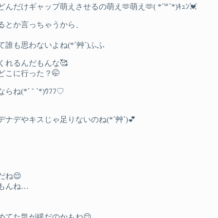
ギャップ萌えさせるの萌え🫶萌え🫶( *´꒳`*)ｷｭﾝ💓
るとか言っちゃうから、
も思わないよね(*´艸`)ふふ
れるんだもんな🥰
こに行った？🤭
´ ˘ `*)ｳﾌﾌ♡
やキスじゃ足りないのね(*´艸`)💕︎
ね😌
もんね…
めてた気が緩だのかもね😌