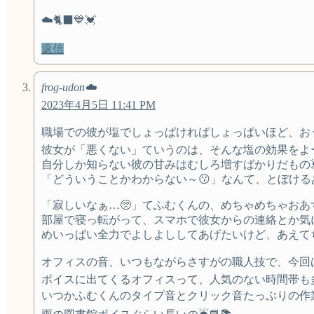
☁️🐈‍⬛💙💓
返信
frog-udon☁️
2023年4月5日 11:41 PM
職場での彼が塩でしょっぱければしょっぱいほど、おう
彼女が「悪くない」ていうのは、そんな塩の効果をよー
自分しか知らない彼の甘みはむしろ増すばかりだもの
「どういうことかわからない～😗」なんて、とぼける
「寂しいなぁ…🥺」てふむくんの、めちゃめちゃおあ
部屋で寝っ転がって、スマホで彼女からの連絡とか気にしな
めいっぱい全力でよしよししてあげたいけど、あえてち
オフィスの音、いつもながらさすがの職人技で、今回は昼間の
ボイスに出てくるオフィスって、人気のない時間帯も
いつかふむくんのタイプ音とクリック音たっぷりの作業ボイ