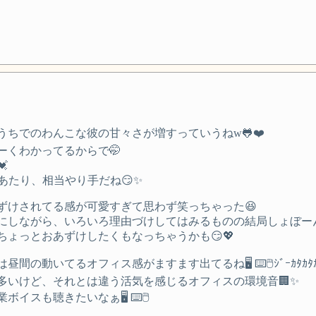
ちでのわんこな彼の甘々さが増すっていうねw🐸❤️
くわかってるからで🤭

あたり、相当やり手だね😏✨
ずけされてる感が可愛すぎて思わず笑っちゃった😆
がら、いろいろ理由づけしてはみるものの結局しょぼーん(U ´･
ょっとおあずけしたくもなっちゃうかも😏💖
動いてるオフィス感がますます出てるね🖥 ⌨️🖱ｼﾞｰｶﾀｶﾀ
多いけど、それとは違う活気を感じるオフィスの環境音🏢✨
スも聴きたいなぁ🖥 ⌨️🖱