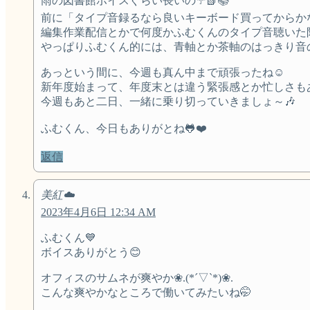
雨の図書館ボイスぐらい長いの☔️📗📚
前に「タイプ音録るなら良いキーボード買ってからかな
編集作業配信とかで何度かふむくんのタイプ音聴いた
やっぱりふむくん的には、青軸とか茶軸のはっきり音
あっという間に、今週も真ん中まで頑張ったね☺️
新年度始まって、年度末とは違う緊張感とか忙しさもあ
今週もあと二日、一緒に乗り切っていきましょ～🎶
ふむくん、今日もありがとね🐸❤️
返信
美紅☁️
2023年4月6日 12:34 AM
ふむくん💙
ボイスありがとう😊
オフィスのサムネが爽やか❀.(*´▽`*)❀.
こんな爽やかなところで働いてみたいね🤭