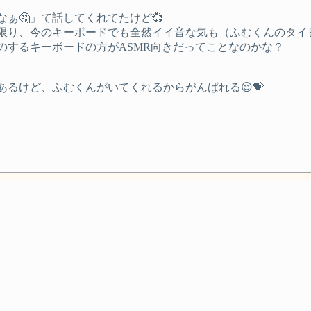
ぁ🤔」て話してくれてたけど💞
限り、今のキーボードでも全然イイ音な気も（ふむくんのタイピ
のするキーボードの方がASMR向きだってことなのかな？
るけど、ふむくんがいてくれるからがんばれる😌💝