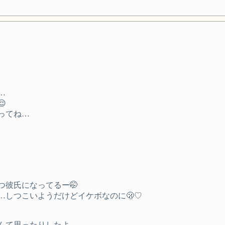
…

ってね…
彼氏になってるー🤭
…しつこいようだけどイケボなのに🫢♡
んて思ったりしたよ