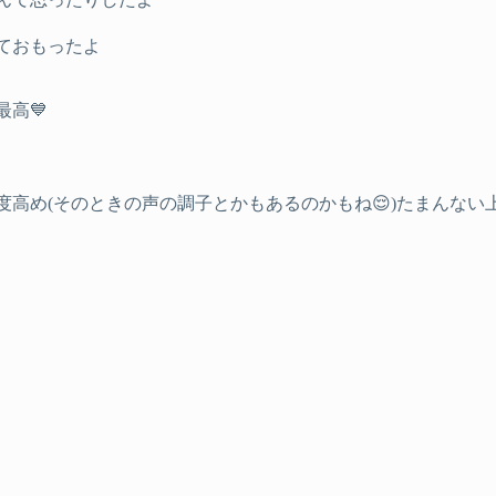
っておもったよ
高💙
高め(そのときの声の調子とかもあるのかもね😌)たまんない上