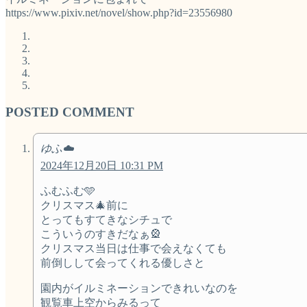
https://www.pixiv.net/novel/show.php?id=23556980
POSTED COMMENT
ゆふ☁️
2024年12月20日 10:31 PM
ふむふむ🩵
クリスマス🎄前に
とってもすてきなシチュで
こういうのすきだなぁ🎡
クリスマス当日は仕事で会えなくても
前倒しして会ってくれる優しさと
園内がイルミネーションできれいなのを
観覧車上空からみるって