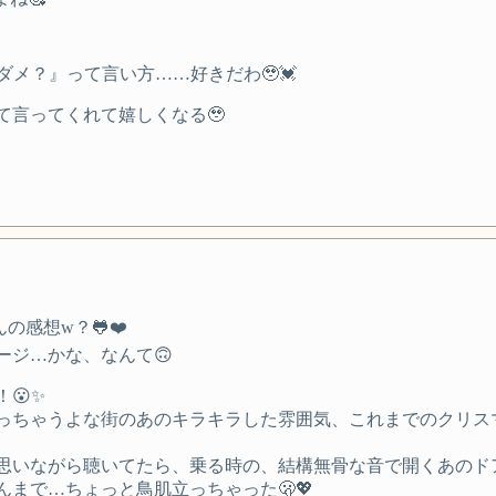
メ？』って言い方……好きだわ🥹💓
て言ってくれて嬉しくなる🥹
感想w？🐸❤️
ージ…かな、なんて🙃
✨️
っちゃうよな街のあのキラキラした雰囲気、これまでのクリス
思いながら聴いてたら、乗る時の、結構無骨な音で開くあのド
まで…ちょっと鳥肌立っちゃった🫢💖