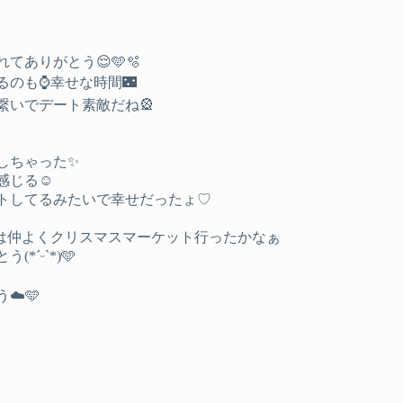
ありがとう😌🩵🫧
のも⌚️幸せな時間🌃
いでデート素敵だね🎡
しちゃった✨
じる☺️
トしてるみたいで幸せだったょ♡
は仲よくクリスマスマーケット行ったかなぁ
ˊᵕˋ*)🩵
☁️🩵