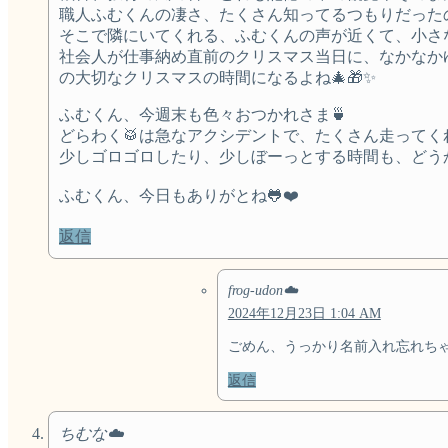
職人ふむくんの凄さ、たくさん知ってるつもりだった
そこで隣にいてくれる、ふむくんの声が近くて、小さな
社会人が仕事納め直前のクリスマス当日に、なかなか
の大切なクリスマスの時間になるよね🎄🎁✨️
ふむくん、今週末も色々おつかれさま🍵
どらわく🥁は急なアクシデントで、たくさん走ってく
少しゴロゴロしたり、少しぼーっとする時間も、どうか
ふむくん、今日もありがとね🐸❤️
返信
frog-udon☁️
2024年12月23日 1:04 AM
ごめん、うっかり名前入れ忘れちゃ
返信
ちむな☁️