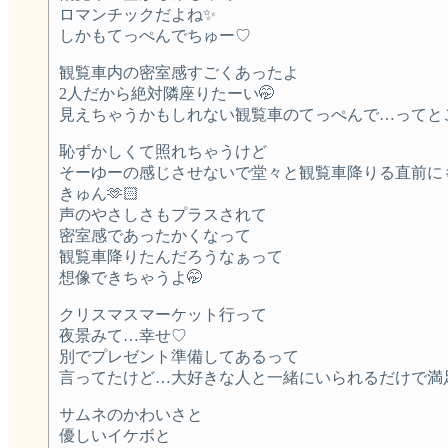
ロマンチックだよね✨
しかもてっぺんでちゅー♡
観覧車内の密室感すごくあったよ
2人だから絶対隣座りたーい🤭
見えちゃうかもしれない観覧車のてっぺんで…ってと
恥ずかしくて照れちゃうけど
そーゆーの感じさせないで堂々と観覧車降りる直前に
きゅん🫶🏻
声のやさしさもプラスされて
密室感であったかくなって
観覧車降りたんだろうなぁって
想像できちゃうよ🤭
クリスマスマーケット行って
夜景みて…幸せ♡
別でプレゼント準備してあるって
言ってたけど…大好きな人と一緒にいられるだけで満足
サムネのかわいさと
優しいイケボと