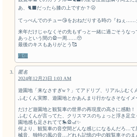
あ、🐈‍⬛だったら膝の上ですか？🫢
てっぺんでのチュー😘をおねだりする時の『ねぇ……ダ
来年だけじゃなくその先もずっと一緒に過ごそうなっ
あっという間の🎡一周……🥺
最後のキスもありがとう🥰
返信
匿名
2024年12月23日 1:03 AM
遊園地「来なさすぎw？」てアドリブ、リアルふむくんの
ふむくん実際、遊園地とかあんまり行かなさそなイメ
だけど遊園地と観覧車の世界の再現度の高さに感動！！
ふむくんが言ってた、クリスマスのちょっと浮き足立
園地感も足されてて🎠🎡🎢✨️
何より、観覧車の音空間どんな感じになるんだろ…て
械音、独特の風の音…どれも記憶の中の観覧車そのまん