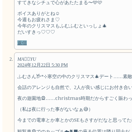
すてきなシチュで心があたたまる〜🩵🩷
ボイスありがとね☺️
今週もお疲れさま♡
今年のクリスマスもふむふむといっしょ🎄
だいすきっ♡♡♡
返信
MA♡⃛YU
2024年12月22日 5:30 PM
ふむさん𐂂*⊹寒空の中のクリスマス🎄デート……素敵
会話のアレンジも自然で、2人が良い感じにお付き合い
夜の遊園地🎡……𝕔𝕙𝕣𝕚𝕤𝕥𝕞𝕒𝕤時期だからすごく
（私は夜に行った事がないなぁ😅）
今までの電車とか車とかのSEもさすがだなと思ってた
観覧車🎡でのカップル☁️🐈‍⬛の座る位置は隣り同士だ