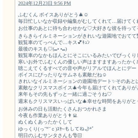
2024年12月23日 9:56 PM
ふむくん ボイスありがとう🎄☺️
毎日忙しいなか収録や編集がむしてくれて…届けてくれて
お仕事のあとに待ち合わせかな♡大好きな彼を待ってる
きらきらイルミネーションがきれいな遊園地でおてて繋
観覧車のてっぺんで…キス💕ｷｭﾝ
最後のキスも♡(⑉︎• •⑉︎)
観覧車のなかもほんとにそこにいるみたいでびっくり
寒いお外でふむくんの優しい声はますますあったかく感
聴こえてくるすべての音や声がリアルでほんとにデー
ボイスにぴったりなサムネも素敵だね☺️
きれいなイルミネーションの遊園地デート✨そのあと
素敵なクリスマスボイス🎄今年も届けてくれてありがとう(*
来年もその先もずっと一緒に過ごそうね♡
週末もクリスマスいっぱいな🎄幸せな時間をありがとう
お休みの日も活動たくさんおつかれさま
今夜も作業ありがとう👨‍💻
ぬくぬくあったかくして
ゆっくり(っ˘꒳˘ｃ)ｽﾔ~もしてね🌙*ﾟ
明日のふむサンタさんも🎅🏻