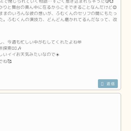
Eで閉じられていく物語…すごく惹き込まれちゃった🥲💞
かりと舞台の真ん中に在るからこそできることなんだけど😌
ままのいろんな彼の想いが、ふむくんのセリフの間にもたっ
た️。ふむくんの演技力、どんどん磨かれてるんだなって、改
、今週も忙しい中がむしてくれたよね︎🫶
‍♂️🎶
しいイイお天気みたいなので☀️
ね🥰
返信