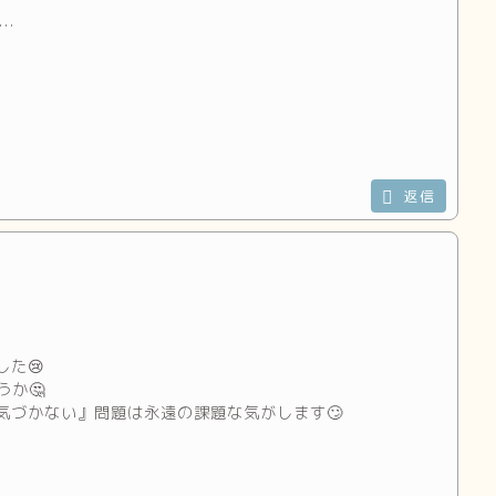
…
返信
た😢
か🤔
気づかない』問題は永遠の課題な気がします🙄