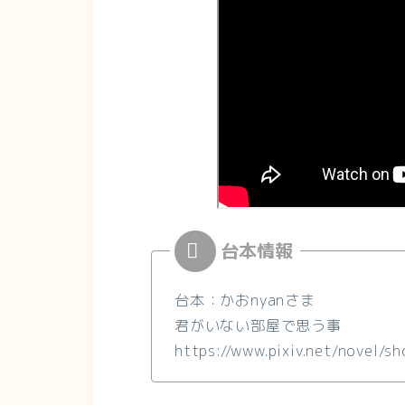
台本：かおnyanさま
君がいない部屋で思う事
https://www.pixiv.net/novel/