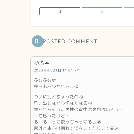
POSTED COMMENT
ゆふ☁️
2023年4月21日 11:01 PM
ふむふむ🩵
今日もおつかれさま😌
ついに別れちゃったのね…………
思い出しながら切なくなるね
振られちゃった男性の背中は哀愁漂いそう…
って思ったけど…
るーるーって歌っちゃってるし🫢
意外と本心は別れて清々してたりして🤫w