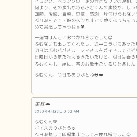
イミング、ベランダの一連の音とセリフの連動、S
何より、その演出が彩るふむくんの演技が、しっ
回顧、後悔、自虐、思慕、感謝…片付けられない
ぷり滲んでて…胸の辺りがすごく熱くなっちゃっ
めて実感しちゃうね☺️💖
一週間ほんとにおつかれさまでした😊
ふむないも出してくれたし、途中コラボもあったし
明日はふむパパさま・ママさまをガイドしてご近所探索
日曜日からまた冷えるみたいだけど、明日は春ら
ふむくんも一緒に、春のお散歩ごゆるりと楽しんで
ふむくん、今日もありがとね🐸❤️
美紅☁️
2023年4月22日 3:32 AM
ふむくん🩵
ボイスありがとう☺️
昨日収録して即編集までしてお疲れ様でした😌