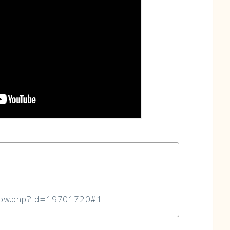
show.php?id=19701720#1