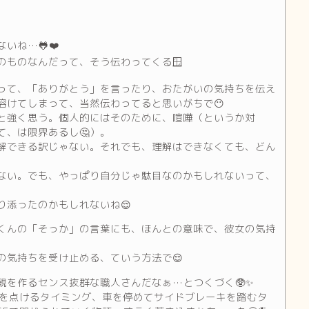
いね…🐸❤️
のものなんだって、そう伝わってくる🪟
って、「ありがとう」を言ったり、おたがいの気持ちを伝え
溶けてしまって、当然伝わってると思いがちで😶
と強く思う。個人的にはそのために、喧嘩（というか対
、は限界あるし🤔）。
解できる訳じゃない。それでも、理解はできなくても、どん
ない。でも、やっぱり自分じゃ駄目なのかもしれないって、
り添ったのかもしれないね😌
くんの「そっか」の言葉にも、ほんとの意味で、彼女の気持
の気持ちを受け止める、ていう方法で😌
を作るセンス抜群な職人さんだなぁ…とつくづく🥸✨️
ビを点けるタイミング、車を停めてサイドブレーキを踏むタ