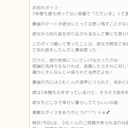
お別れボイス…
3年間も誰も待ってない部屋で「ただいま」って
最後のデートが彼女にとっては思い残すことのな
彼女から別れ話を切り出されるなんて夢にも思わな
このボイス聴いて思ったことは、彼女が病気で余
て別れ話をしたんだと最初思った…
だけど、彼の性格についていけなかったのね…
感謝の気持ちもなければ、指摘したらそれに対し
確かにそんなんじゃ振られて当然だよね！
最後の方にはふむくんの涙声につられて、余計に
彼は3年間も引きずっているけど、そろそろ前を
彼女もどこかで幸せに暮らしてたらいいね😌
素敵なボイスをありがとう(*´³`*) ㄘゅ💕
明日(今日)は、ふむくんのご両親が来られるのね