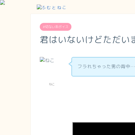
#切ない系ボイス
君はいないけどただい
フラれちゃった男の背中
ねこ