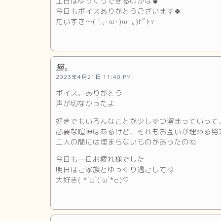
土日はゆっくりできるのかな🍵
今日もボイスありがとうございます🍀
だいすき〜( ´,,･ω･)ω-｡)ﾋﾟﾄｯ
猫。
2023年4月21日 11:40 PM
ボイス、ありがとう
声が切なかったよ
好きでもいろんなことが少しずつ溜まっていって
必要な喧嘩はあるけど、それもお互いが埋める努
二人の間には埋まらないものがあったのね
今日も一日お疲れ様でした
明日はご家族とゆっくり過ごしてね
大好き( *´ω`(´ω`*⊂)♡