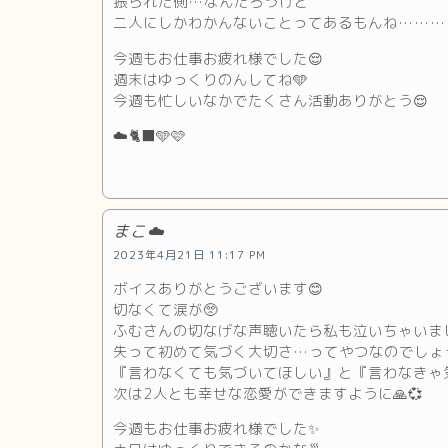
振られた側…なんだろうけど
二人にしかわかんないことってあるもんね………
今週もお仕事お疲れ様でした😌
週末はゆっくりのんしてね🩵
今週も忙しいなかでたくさん活動ありがとう😌
☁️🐈‍⬛🩵🩷
まこ☁️
2023年4月21日 11:17 PM
ボイスありがとうございます😊
切なくて涙が🥺
ふむさんの切なげな声聴いたら私も泣いちゃいまし
失って初めて気づく大切さ…ってやつなのでしょう
『言わなくても気づいてほしい』と『言わなきゃ
次は2人とも幸せな恋愛ができますように🙏💞
今週もお仕事お疲れ様でした✨️