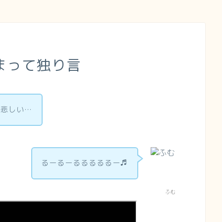
まって独り言
…悲しい…
るーるーるるるるるー♬
ふむ