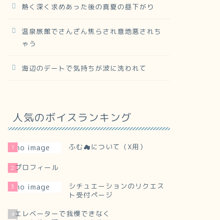
熱く深く求めあった後の真夏の昼下がり
温泉旅館でさんざん焦らされ意地悪されち
ゃう
海辺のデートで気持ちが波に洗われて
人気のボイスランキング
ふむ☁について（X用）
1
プロフィール
2
シチュエーションのリクエス
3
ト受付ページ
エレベーターで我慢できなく
4