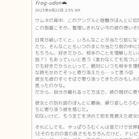
frog-udon☁️
2023年4月22日 2:55 AM
サムネの背中、このアングルと陰翳がほんとに切な
この部屋こそが、整理しきれない今の彼の想いそ
日常が続いてくと、いろんなことが当たり前にな
たり、そんなこともいつのまにか当たり前の中に
もちろん、好きだから、相手のことを理解したい
話？）もあっていいと思う（言わなくても気づいて
でも好きだからといって、絶対にいつも相手を理
な時もせめてそっと寄り添えたら…って思う🙂
彼女も彼のすぐそばで寄り添ってきたのかもしれ
思ったのかな。
だから、自分が離れるって方法で、彼の現状に寄
彼女との別れ話のほんとに最後、繰り返したふむ
ちに寄り添う彼を感じた。
切ないけど、もう全てを決めて前を見据えた彼女
それにしても、やっぱりふむくんは音だけで世界観
SEそのものの音の良さももちろんだけど、テレ