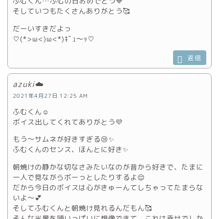
ふむくん…ふむの日おめでとう💙
そしていつもたくさんありがとう🥰
だーいすきだよっ
♡(*>ω<)ω<*)ｷﾞｭ～ｯ♡
返信
azuki☁️
2021年4月27日 12:25 AM
ふむくん☺️
ボイス出してくれてありがとう💜
もう〜サムネが好きすぎる😢✨
ふむくんのセンス、ほんとに好き✨
朝焼けの静かな切なさみたいなのが昔から好きで、たまに
一人で見ながらボーっとしたりするよ😌
だから今日のボイスは心がきゅーんてしちゃってたまらな
いよ〜💕
そしてふむくんと朝焼け見れるんだもん🥰
そんな光景を頭いっぱいに想像できて、これは幸せでしか