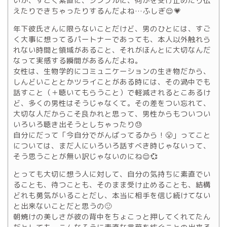
いか、すごく素直に、シンプルに、何かを受け止めたり伝
えたりできちゃったりするんだよね…ふしぎ😌💗
年下彼氏さんに限らないことだけど、男のひとには、すご
く大事に想ってるパートナーであっても、本人以外触れら
れない時間と領域があること、それがほんとに大切なんだ
なって実感する瞬間があるんだよね。
女性は、生物学的にコミュニケーションの生き物だから、
しんどいこととかツライことがある時には、その渦中でも
話すこと（＋聴いてもらうこと）で軽減されるとこあるけ
ど、多くの男性はそうじゃなくて。その差をつい忘れて、
大切な人だからこそ良かれと思って、男性からもついつい
いろいろ聴き出そうとしちゃったり😓
自分にだって「今自分でがんばってるから！😤」ってこと
については、まだ人にいろいろ話すべき時じゃないって、
そう思うことが無い訳じゃないのにね😌💞
とっても大切に想う人に対して、自分の気持ちに素直でい
ることも、待つことも、そのまま受け止めることも、結構
どれも勇気がいることだし、本当に相手を信じ続けてない
と出来ないことだと思うの🙂
朝焼けの美しさが彼の背中をちょこっと押してくれてたん