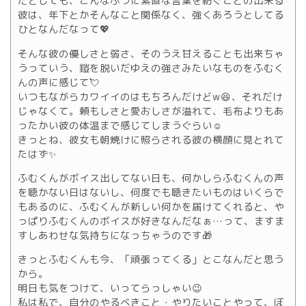
だとしても、こんなふうに素直な言葉を紡ぐことの出来る
彼は、年下とかそんなこと関係なく、強くあろうとしてる
ひとなんだなって💖
そんな彼の優しさと弱さ、そのうえ甘えることも出来ちゃ
うっていう、鎧を脱いだゆえの強さみたいなものをふむく
んの声に感じて💘
いつもながらカワイイのはもちろんだけどw😆、それだけ
じゃなくて。頼もしさと愛おしさが溢れて、毛布よりもあ
ったかい彼の体温まで感じてしまうぐらい☺️
きっとね、彼女も朝焼けに照らされる彼の横顔に見とれて
たはず✨
ふむくんがボイス出してない日も、何かしらふむくんの声
を聴かない日はないし、何度でも聴きたいものはいくらで
もあるのに、ふむくんが新しい何かを届けてくれると、や
っぱりふむくんのボイスが好きなんだなぁ…って、ますま
すしあわせな気持ちになっちゃうのです🎁
きっとふむくんも今、「頑張ってくる」とこなんだと思う
から。
明日も気をつけて、いってらっしゃい😉
私は私で、自分のやるべきこと・やりたいことやって、ぼ