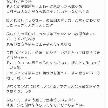
がかわいそう🥺
そんなの手繋ぎたいよね〜💕私だったら繋ぐ🥰
大好きな人なんだから繋がずにはいられないもん😌
服どれにしよっかなー、の台詞の言い方、めちゃかわいか
った〜☺️きゅんきゅんした💕
ふむくんの声色がしっかり年下のかわいい彼感が出てい
て、さすがだね😊
表現の仕方がほんと上手なんだなぁ😌👏
今日のボイスは、朝焼けのシチュで私にとっては刺さりま
くりだった☺️
そこにかわいい声色のふむくんがいて、ほんとに胸いっぱ
いだぁ🥰
このボイスはほんとに朝焼けを狙って、また聴きたい！😉
絶対に聴く〜💕
切なくて(私的にはだけど😌)幸せできゅんな素敵なボイス
をありがとう💜
ふむくん、また今週もお仕事忙しいよね💦
体調に気を付けながらみんなでがむぅしようね✊