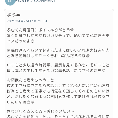
POSTED COMMENT
ゆふ☁️
2021年4月26日 10:39 PM
ふむくん月曜日にボイスありがとう💙
凄く新鮮でしかもかわいいシチュで、聴いてて心が喜ぶボ
イスだったよ😌
朝焼けみるくらい早起きもたまにはいいよね☀大好きな人
とみる朝焼けはすごーくきれいなんだろうな😊
いつもと少し違う時間帯、風景を見てるからこそいつもと
違う本音の少し手前みたいな事も話せたりするのかもね
お酒飲んで考えちゃうこと
彼の中で解決できたらお話ししてくれるんだよね😌小さな
悩みでも考えてる事でも何気なく話してくれるのもいいけ
ど、話したくなるような雰囲気を作ってあげられる彼女で
いたいなぁ😌💙
さりげなく支えてる…感じでいたい…
ふむくんの活動のことも、そっとモチベがあがるように何