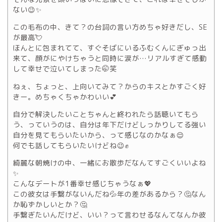
ない😉✨
この毛布の中、きて？の台詞の言い方めちゃ好きだし、SE
が最高💘
ほんとに包まれてて、すぐそばにいるふむくんにぎゅっ出
来て、顔がにやけちゃうと同時に涙が…リアルすぎて感動
して幸せで泣いてしまった🤭笑
ねぇ、ちょっと、上向いてみて？からのキスとかすごく好
きー。めちゃくちゃかわいい💕
自分で解決したいことちゃんと終われたら話聴いてもら
う、っていうのは、自分は年下だけどしっかりしてる強い
自分を見てもらいたいから、って感じなのかなぁ😌
何でも話してもらいたいけどね😉✊
綺麗な朝焼けの中、一緒にお散歩だなんてすごくいいよね
✨
こんなデートが1番幸せ感じちゃうなぁ💖
この彼女は手繋がないんだね💦年の差があるから？🤔なん
か恥ずかしいとか？🤔
手繋ぎたいんだけど、いい？って言わせるなんてなんか彼