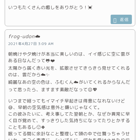
いつもたくさんの癒しをありがとう！💓
返信
frog-udon☁️
2021年4月27日 3:09 AM
朝焼けや夕焼けが本当に美しいのは、イイ感じに空に雲が
ある日なんだって🐸❤️
太陽から届く赤い光を、拡散させてきらきら見せてくれる
のは、雲だから☁️✨
綺麗なあの空の色は、ふむくん☁️がいてくれるからなんだ
って思ったら、ますます素敵だなって😌💖
いつまで経ってもイマイチ早起きは得意になれないけど
😅、早朝の空気感は意外と嫌いじゃなくて。
この彼みたいに、考え事してた翌朝とか、なぜか異常に早
く目が覚めて、すっきりした気持ちになってたりとかする
こともあるし🙂🍀
眠ってる間に余計なこと整理して頭の中で仕舞っちゃうせ