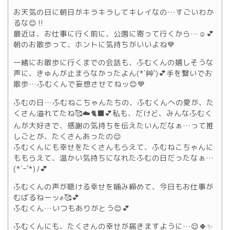
お天気の日に朝日がキラキラしてキレイなの…すごいわか
るな😊‼️
最近は、お仕事に行く前に、公園に寄って行くから…☺️💕
朝のお散歩って、ホントに気持ちがいいよね💙
一緒にお散歩に行くまでの会話も、ふむくんの嬉しそうな
声に、きゅんが止まらなかったよん(*´艸`)💕手を繋いでお
散歩…ふむくんで妄想させてねッ😊💙
ふむの日…ふむねこちゃんたちの、ふむくんへの愛が、た
くさん溢れてたね🥰☁️🐈‍⬛💕私も、だけど、みんなふむく
んが大好きで、感謝の気持ちを伝えたいんだなぁ…って推
しごとが、たくさんあったの😌
ふむくんにも幸せをたくさんもらえて、ふむねこちゃんに
ももらえて、温かい気持ちになれたふむの日だったなぁ…
(*´ｰ`*)ﾉ💕
ふむくんの声が聴ける幸せを噛み締めて、今日もお仕事が
むばるねーッ✊🥰💕
ふむくん…いつもありがとう😊💕
ふむくんにも、たくさんの幸せが届きますように…😌🍀✨