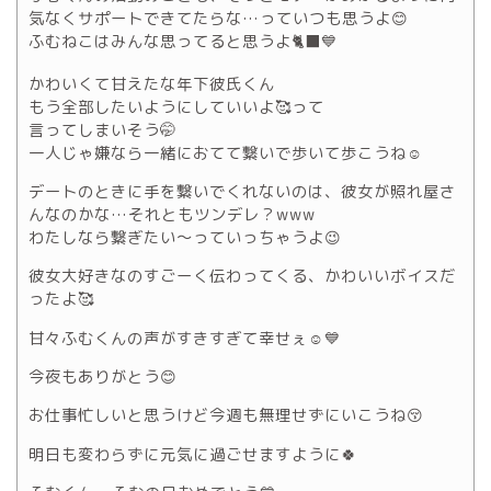
気なくサポートできてたらな…っていつも思うよ😊
ふむねこはみんな思ってると思うよ🐈‍⬛💙
かわいくて甘えたな年下彼氏くん
もう全部したいようにしていいよ🥰って
言ってしまいそう🤭
一人じゃ嫌なら一緒におてて繋いで歩いて歩こうね☺
デートのときに手を繋いでくれないのは、彼女が照れ屋さ
んなのかな…それともツンデレ？www
わたしなら繋ぎたい〜っていっちゃうよ😉
彼女大好きなのすごーく伝わってくる、かわいいボイスだ
ったよ🥰
甘々ふむくんの声がすきすぎて幸せぇ☺💙
今夜もありがとう😊
お仕事忙しいと思うけど今週も無理せずにいこうね😚
明日も変わらずに元気に過ごせますように🍀