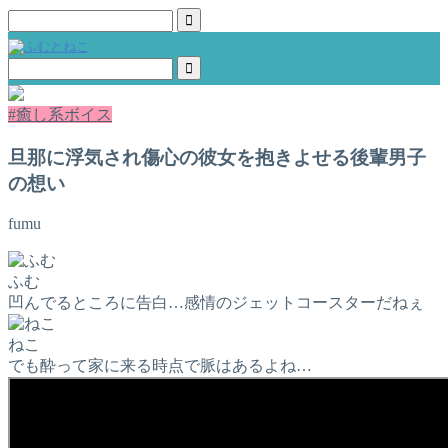
#癒し系ボイス
旦那に浮気され傷心の彼女を抱きよせる後輩男子
の想い
fumu
ふむ
凹んでるところに告白…感情のジェットコースターだねぇ
ねこ
でも酔って家に来る時点で脈はあるよね…