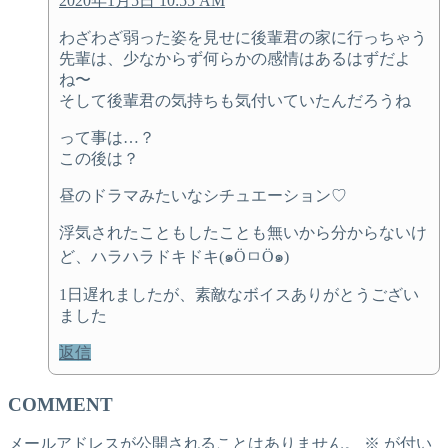
2020年1月5日 10:55 AM
わざわざ弱った姿を見せに後輩君の家に行っちゃう
先輩は、少なからず何らかの感情はあるはずだよ
ね〜
そして後輩君の気持ちも気付いていたんだろうね
って事は…？
この後は？
昼のドラマみたいなシチュエーション♡
浮気されたこともしたことも無いから分からないけ
ど、ハラハラドキドキ(๑ÖㅁÖ๑)
1日遅れましたが、素敵なボイスありがとうござい
ました
返信
COMMENT
メールアドレスが公開されることはありません。
※
が付い