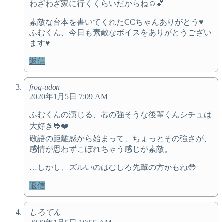
わざわざ家に行くくらいだからね☺️💕
素敵な台本を書いてくれたCCちゃんありがとう♥
ふむくん、今日も素敵なボイスをありがとうござい
ます♥
返信
frog-udon
2020年1月5日 7:09 AM
ふむくんの演じる、芯の強そうな後輩くんシチュは
大好き🐸❤️
敬語の距離感から始まって、ちょっとその強さが、
感情が思わずこぼれちゃう感じが素敵。
…しかし、ズルいのはむしろ先輩の方かもね😳
返信
しろてん