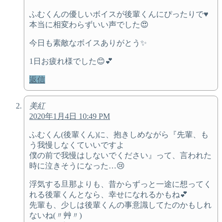
ふむくんの優しいボイスが後輩くんにぴったりで♥️
本当に相変わらずいい声でした😍
今日も素敵なボイスありがとう✨
1日お疲れ様でした😊💕
返信
美紅
2020年1月4日 10:49 PM
ふむくん(後輩くん)に、抱きしめながら『先輩、も
う我慢しなくていいですよ
僕の前で我慢はしないでください』って、言われた
時に泣きそうになった…😢
浮気する旦那よりも、昔からずっと一途に想ってく
れる後輩くんとなら、幸せになれるかもね💕
先輩も、少しは後輩くんの事意識してたのかもしれ
ないね(〃艸〃)