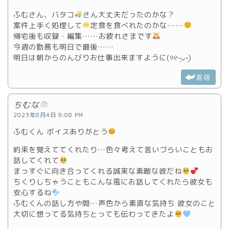
ふむさん、バタコ
さん大丈夫だったのかな？
案件上手く処理して
定食を食べれたのかな……
帰宅後も収録・編集……お疲れさまです
今週の勤務も明日で最後……
明日は朝からのんびりお仕事出来ますように(୨୧ᵕ̤ᴗᵕ̤)
返信
ちむな
2023年8月4日 9:08 PM
ふむくん ボイスありがとう
約束を覚えててくれたり…色々考えて言いづらいこともお
話してくれて
まっすぐに向き合ってくれる誠実な素敵な彼だね
ちくりしちゃうこともこんな風にお話してくれたら彼女も
安心するね
ふむくんの話し方や間…声色から素直な気持ち 彼女のこと
大切に想ってる気持ちとっても伝わってきたよ