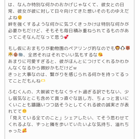
は、なんか特別な何かのおかげじゃなくて、彼女との日
常、彼女が彼に対して日々向けてきた想いそのものゆえだ
よね
絆を強くするような何かに気づくきっかけは特別な何かが
必要かもだけど、そもそも毎日積み重ねられてるものがあ
ってこそなんだなって思う
もし仮におまもりが動物園のペアリング的なのでも
、全然それはそれでいい気もするな
あまりに可愛すぎると、彼がほんとにつけてくれるかわか
んなくなるから微妙かもだけどw
きっと大事なのは、繋がりを感じられる何かを持ってるっ
てことだもんね
ふむくんの、大袈裟でもなくライト過ぎる訳でもない、少
し弱気なとこも含めて真っ直ぐな話し方、ちょっと言いに
くいことも躊躇いつつ話そうとしてくれる彼の誠実さが表
れてて
「見えている全てのこと」シェアしたい、てそう思わせて
くれるよな、ずっと隣を歩いていたいよな気持ち、溢れち
ゃった