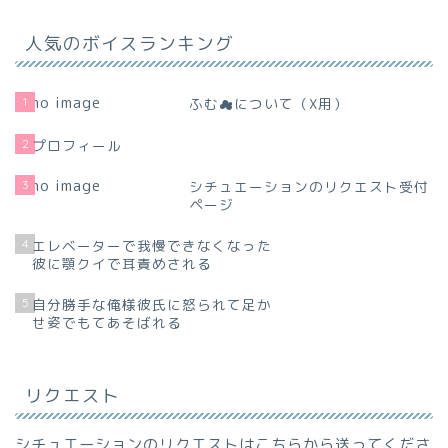
人気のボイスランキング
1
ふむ☁について（X用）
2
プロフィール
3
シチュエーションのリクエスト受付
ページ
4
エレベーターで我慢できなくなった
彼に顎クイで耳責めされる
5
自分勝手な俺様彼氏に怒られて足か
せ姿でもてあそばれる
リクエスト
シチュエーションのリクエストはこちらから送ってくださ