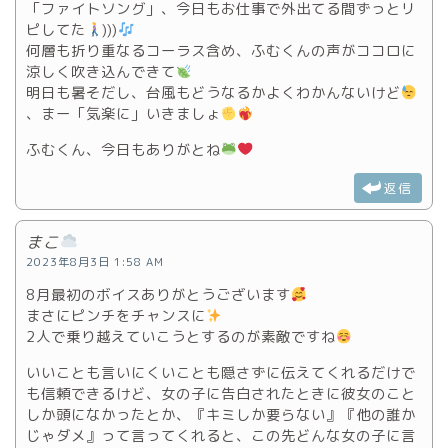
「ファイトソング」、今日もお仕事で外出てる間ずっとリ
ピしてた
)))
何層も折り重なるコーラス含め、ふむくんの声がココロに
涼しく吹き込んできて
明日も暑そだし、台風もどうなるかよくわかんないけど
、まー「気楽に」いきましょ
ふむくん、今日もありがとね
返信
まこ
2023年8月3日 1:58 AM
8月最初のボイスありがとうございます
まさにピンチをチャンスに
️
2人で乗り越えていこうとするのが素敵ですね
いいことも言いにくいことも隠さずに伝えてくれるだけで
も信頼できるけど、女の子に告白されたときに彼女のこと
しか頭になかったとか、『キミしか要らない』『他の誰か
じゃダメ』って言ってくれると、この先どんな女の子に言