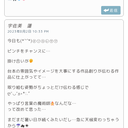
返信
宇佐美 蓮
2023年8月2日 10:33 PM
今日も(*´˘`*)㋔㋡㋕㋹㋚㋮
ピンチをチャンスに…
掛け合いが
台本の雰囲気やイメージを大事にする作品創りが伝わる作
品に仕上がってて…
取り組む姿勢がちょっとだけ伝わる感じで
ღ˘◡˘ற⋆*:.”
やっぱり言葉の魔術師
なんだな…
って改めて思った…
まだまだ暑い日が続くみたいだし…急に天候変わっちゃう
から
☁☀