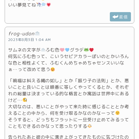
いい夢見てね
返信
frog-udon
2023年8月3日 1:04 AM
サムネの文字が
ふむ色
グラデ
何気にふむ色って、こいうセピアカラーぽいのとかいろん
な色と相性よくて、ふむくんめちゃめちゃセンスいいな
ぁ…って改めて思う
「禍福は糾える縄の如し」とか「振り子の法則」とか、悪
いことと良いことは順番に等しくやってくるとか、それぞ
れの総量は決まっている的な格言とか寓話は世界中にある
けど…
大切なのは、悪いことがやって来た時に感じることとか考
えることの中から、何を受け取るかなのかなーって
そうすると、どっちもフラットに一旦受け止めてみるって
こともできるのかなって思ったりする
告られたあと彼の中に湧き上がってきたものに気づけたの