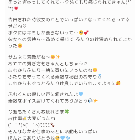
そっとぎゅっしてくれて…♡ぬくもり感じられてきゅん(*´
`*)
告白された時彼女のことでいっぱいになってくれるって幸
せだね♡
ボクにはキミしか要らないって…
彼女への気持ち…改めて感じて ふたりの絆深められてよか
った
サムネも素敵だね〜
おてての繋ぎ方もきゅんとしちゃう♡
あれからふたり一緒に買いにいったのね
ふたりを守ってくれる素敵な秘密のお守り
これからもずっとふたり仲良しでいられますよぅに
ふむくんの優しい声に癒されたよ
素敵なボイス届けてくれてありがとう
今週もたくさんお疲れさま
お仕事
大変だったね
(´-｀*)ﾍ(´-｀ﾍ)ﾓﾐﾓﾐ
そんななかお仕事のあとに活動もいっぱい
ほんとにありがとうね