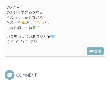
週末*.+ﾟ
のんびりできるかなぁ
りふれっしゅしながら
たぷーり
ｽﾔして
*.｡
お身体癒してね
*ﾟ
いつもいっぱいありがと
(( *´˘`)´˘`*)ｷﾞｭ♡♡
返信
COMMENT