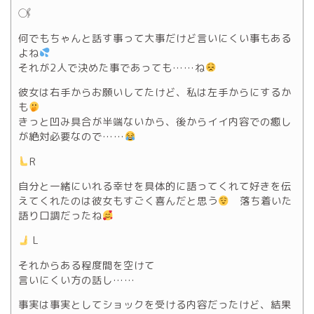
𓋜
何でもちゃんと話す事って大事だけど言いにくい事もある
よね
それが2人で決めた事であっても……ね
彼女は右手からお願いしてたけど、私は左手からにするか
も
きっと凹み具合が半端ないから、後からイイ内容での癒し
が絶対必要なので……
R
自分と一緒にいれる幸せを具体的に語ってくれて好きを伝
えてくれたのは彼女もすごく喜んだと思う
落ち着いた
語り口調だったね
L
それからある程度間を空けて
言いにくい方の話し……
事実は事実としてショックを受ける内容だったけど、結果