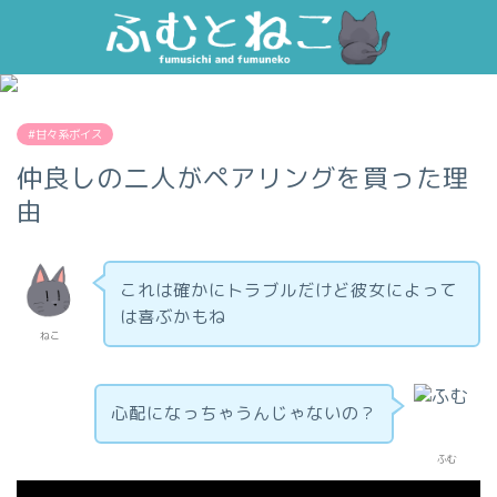
#甘々系ボイス
仲良しの二人がペアリングを買った理
由
これは確かにトラブルだけど彼女によって
は喜ぶかもね
ねこ
心配になっちゃうんじゃないの？
ふむ