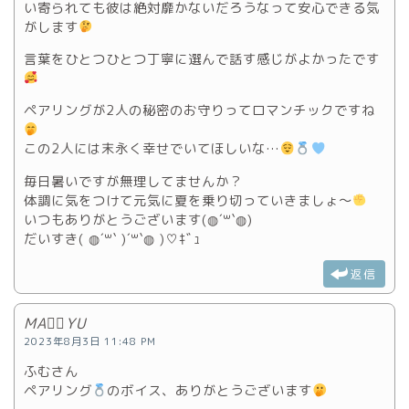
い寄られても彼は絶対靡かないだろうなって安心できる気
がします
言葉をひとつひとつ丁寧に選んで話す感じがよかったです
ペアリングが2人の秘密のお守りってロマンチックですね
この2人には末永く幸せでいてほしいな…
️
毎日暑いですが無理してませんか？
体調に気をつけて元気に夏を乗り切っていきましょ～
いつもありがとうございます(◍︎´꒳`◍︎)
だいすき( ◍´꒳​` )´꒳​`◍ )♡ｷﾞｭ
返信
MA♡⃛YU
2023年8月3日 11:48 PM
ふむさん
ペアリング
のボイス、ありがとうございます