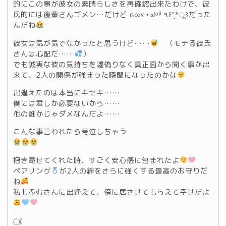
的にこの事が彼女の素晴らしさを再確認出来たわけで、彼
氏的には後輩さんゴメン…だけど ɢ∞פ⋆ᖙᵒᵝ ٩꒰”̮*ू꒱だった
んだね
彼女は気が気でなかったと思うけど……
（モテる彼氏
さんは心配だ……
）
でも誠実な彼の気持ちを嘘偽りなく真正面から聞く事が出
来て、2人の関係が強まった瞬間になったのかな
出逢えたのは本当にキセキ……
僕には君しか必要ないから……
他の誰かじゃダメなんだよ……
こんな事言われたら号泣しちゃう
抱き寄せてくれた時、すごく安心感に包まれたよ
ペアリング
が2人の絆をさらに強くする最高のお守りだ
ね
私もふむさんに出逢えて、傍に居させてもらえて幸せだよ
𓋜