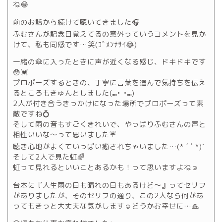
ね😂
前のお話から続けて聴いてきました🎧
ふむさんが記念日覚えてるの意外っていうコメントを見か
けて、私も同感です…笑(ｺﾞﾒﾝﾅｻｲ😂)
一緒の傘に入ったときに声が近くなる感じ、ドキドキです
😳💓
プロポーズするときの、丁寧に言葉を選んで気持ちを伝え
るところもきゅんとしました(⑉• •⑉)
2人が付き合うきっかけになった場所でプロポーズって素
敵ですね💍
そして雨の音もすごくきれいで、やっぱりふむさんの声と
相性いいな～って思いました☔️
聴き心地がよくていっぱい癒されちゃいました…(* ´ ` *)ᐝ
そして2人で見た虹🌈
虹って見れるといいことあるかも！って思いますよね☺️
台本に『人生雨の日も晴れの日もあるけど～』ってセリフ
がありましたが、そのセリフの通り、この2人なら何があ
ってもきっと大丈夫な気がします☺️どうかお幸せに…🙏