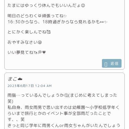
たまにはゆっくり休んでもいいんだょ😌
明日のどらわく🥁頑張ってね✨
16:30からなら、18時過ぎからなら見れるかも👀✨
とにかく楽しんでね🥰
おやすみなさい😪
いい夢見てね🦄💭💗
返信
まこ☁️
2023年6月17日 12:04 AM
雨猫…っているんでしょうか🤔(まじめに考えてしまった
笑)
私自身、雨女雨男で思い出すのは幼稚園～小学校低学年く
らいまで旅行とかのイベント事が全部雨だったことで
す、、笑
きっと同じ学年に雨男くんor雨女ちゃんがいたんでしょう