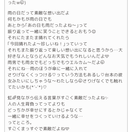
ったw🤭)
雨の日だって素敵な想い出だよ
何もかもが雨の日でも
あとから｢あの日も雨だったよね〜｣って
振り返って一緒に笑うことできるとおもう😌
それにたまたま晴れてくれたら
｢今回晴れたよ〜珍しいね！｣っていって
それもまた振り返って楽しい想い出になると思うから…大
好きな人とならどんなお天気でもうれしいんだよ🩵
雨男でも雨女でもどっちでもウエルカム〜だよ🤭
それにね…雨のほうが傘に一緒に入れて
さりげなくくっつける♡っていう方法もあるし♡台本の彼
女みたいにしちゃうな〜わたしなら🤭さりげなくでも触れ
てたいかも(*ˊᵕˋ*)♡
虹🌈見ながら伝える言葉がすごく素敵だったよね✨
人の人生背負ってってよりも
どっちかが幸せにするとかじゃなくて
一緒に幸せをつくっていけるような…
ってところ。
すごくまっすぐで素敵だよね🩵