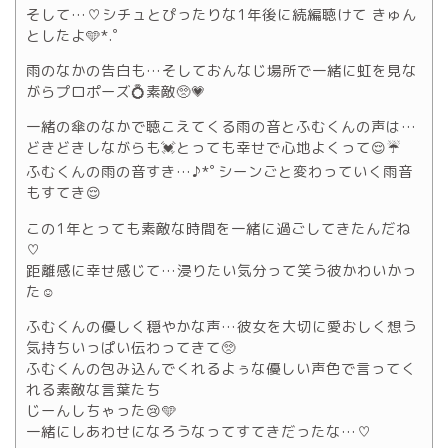
そして…♡シチュとぴったりな1年後に続編聴けて きゅん
としたよ🩵*.゜
雨のなかの告白も…そしておんなじ場所で一緒に虹を見な
がらプロポーズ💍素敵🥺💗
一緒の傘のなかで聴こえてくる雨の音とふむくんの声は…
どきどきしながらも💓とっても幸せで心地よくって😌☔️
ふむくんの雨の音すき…♪*ﾟシーンごと変わっていく雨音
もすてき😌
この1年とっても素敵な時間を一緒に過ごしてきたんだね
♡
距離感に幸せ感じて…浸りたい気分って笑う彼かわいかっ
た☺️
ふむくんの優しく穏やかな声…彼女を大切に愛おしく想う
気持ちいっぱい伝わってきて🥺
ふむくんの包み込んでくれるよぅな優しい声色で言ってく
れる素敵な言葉たち
じーんしちゃった😢🩵
一緒にしあわせになろうなってすてきだったな…♡