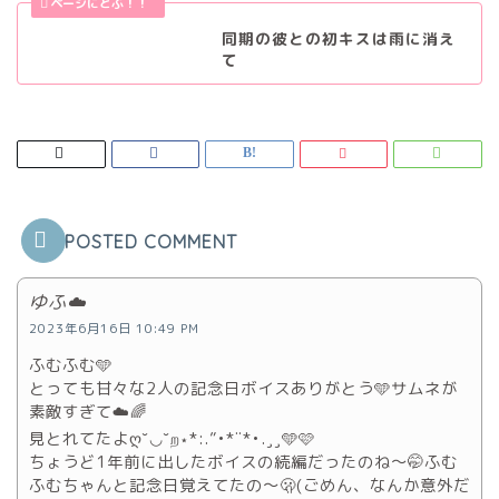
同期の彼との初キスは雨に消え
て
POSTED COMMENT
ゆふ☁️
2023年6月16日 10:49 PM
ふむふむ🩵
とっても甘々な2人の記念日ボイスありがとう🩵サムネが
素敵すぎて☁️🌈
見とれてたよღ˘◡˘ற⋆*:.”•*¨*•.¸¸🩵🩷
ちょうど1年前に出したボイスの続編だったのね〜🤭ふむ
ふむちゃんと記念日覚えてたの〜🫢(ごめん、なんか意外だ