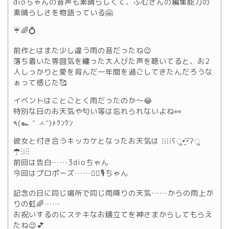
dioちゃんの音声も素晴らしくて、ふむさんの編集能力の
素晴らしさを物語っている🤗
☔️🌈💍
前作とはまた少し違う雨の音だったね😉
落ち着いた雰囲気を纏った大人びた声を聴いてると、お2
人しっかりと愛を育んだ一年間を過ごしてきたんだろうな
ぁって感じた🥰
イベントはことごとく雨だったのか〜😂
特別な日のお天気や匂い等は忘れられないよね👀
٩(๛ ˘ ㅅ˘)۶ｸﾝｸﾝ
彼女と付き合うキッカケとなったお天気は ⁝⁞⁝⁞ʕु•̫͡•ʔु
☂⁝⁞⁝⁝
前回は告白……3dioちゃん
今回はプロポーズ……👱‍♀️🎙ちゃん
記念の日に同じ場所で同じ雨降りの天気……からの雨上が
りの虹🌈……
お祝いするのにステキなお膳立てを神さまからしてもらえ
たね😉💕