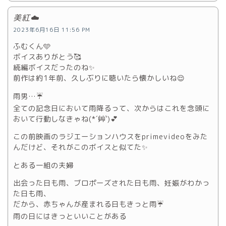
美紅☁️
2023年6月16日 11:56 PM
ふむくん🩵
ボイスありがとう🥰
続編ボイスだったのね✨
前作は約1年前、久しぶりに聴いたら懐かしいね😌
雨男…☔️
全ての記念日において雨降るって、次からはこれを念頭に
おいて行動しなきゃね(*´艸`)💕
この前映画のラジエーションハウスをprimevideoをみた
んだけど、それがこのボイスと似てた✨
とある一組の夫婦
出会った日も雨、ブロポーズされた日も雨、妊娠がわかっ
た日も雨、
だから、赤ちゃんが産まれる日もきっと雨☔️
雨の日にはきっといいことがある