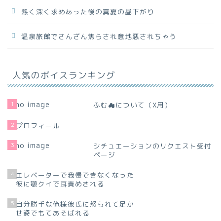
熱く深く求めあった後の真夏の昼下がり
温泉旅館でさんざん焦らされ意地悪されちゃう
人気のボイスランキング
1
ふむ☁について（X用）
2
プロフィール
3
シチュエーションのリクエスト受付
ページ
4
エレベーターで我慢できなくなった
彼に顎クイで耳責めされる
5
自分勝手な俺様彼氏に怒られて足か
せ姿でもてあそばれる