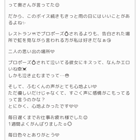
って奥さんが言ってた😌
だから、このボイス続きもきっと雨の日にはいいことがあ
るよね✨
レストラン🍴でプロポーズ💍されるよりも、告白された場
所で虹を見ながら言われる方が私は好きだなぁ😘
二人の思い出の場所🩵
プロポーズ💍されて泣いてる彼女にキスって、なんかエロ
いね🙈💓
しかも泣き止むまでって…😳
そして、ふむくんの声がとても心地よい🩵
ただ優しいだけじゃなくて、すごく声に感情がこもってる
って言うのかな？
とにかく、心地よかったです🩵🩷
毎日遅くまでお仕事お疲れ様でした😌
1週間よくがんばりました☺️💮
毎日色々とありがとう🩵