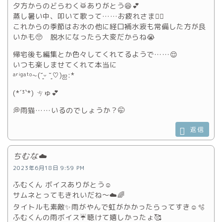
夕方からのどらわく🥁ありがとう😆💕
蒸し暑い中、叩いて歌って……お疲れさま🙇‍♀️
これからの季節はお水の他に経口補水液も常備した方が良
いかも🥺 脱水になったら大変だからね😭
帰宅後も編集とか色々してくれてるようで……😌
いつも楽しませてくれて本当に
ᵃʳⁱᵍᵃᵗᵒ~(˘͈ᵕ ˘͈♡)ஐ:*
(*´³`*) ㄘゅ💕
💭雨猫……いるのでしょうか？🤭
返信
ちむな☁️
2023年6月18日 9:59 PM
ふむくん ボイスありがとう☺️
サムネとってもきれいだね〜☁️🌈
タイトルも素敵✨雨がやんで虹がかかったらってすき☺️🫧
ふむくんの雨ボイス☔️聴けて嬉しかったょ🥰