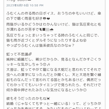
2023年6月16日 10:58 PM
ふむくんの作る雨の日ボイス、おうちの中もいいけど、傘
の下で聴く雨音も好き🐸❤️
雨猫がいるかどうかはわかんないけど、猫は気圧変化と毛
が濡れるのが苦手で🐈‍⬛)))🌧
気圧でちょっとまいっちゃってる時のふむくんと同じで、
猫も雨が近づくとダルそうになったりするよね😵
やっぱりふむくんは猫系彼氏なのかなw？
虹って不思議🌈
純粋に綺麗だし、稀少だからか、見るとなんだかすごくラ
ッキーな気がしちゃう😙🎶
大昔は、虹ってやがて龍になる大蛇だと思われててそれで
虫へんの漢字になったんだとか聞くし、天と大地を繋ぐ縁
起ものなんだって言われてる国とかもあるけど、偶然だっ
てわかっててもいいタイミングで見られたら、それだけで
何か背中押されたみたいな気分になるというか🙂
彼もそうだったのかもね💓
結婚（じゃなくてもずっと一緒にいる）って、どっちかが
どっちかを幸せにする、みたいなものじゃないよね…てよ