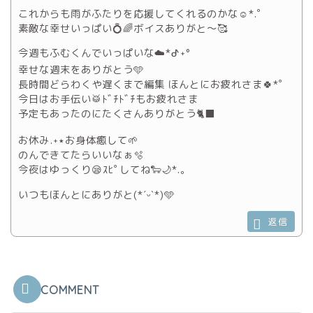
これからも雨がふたりを応援してくれるのかな☺️*.゜
素敵な幸せいっぱい💍🌈ボイスありがと〜🥰
今週もふむくんでいっぱいな☁️*ᕷ˖°
幸せな週末をありがとう🩵
長時間どらわくや遅くまで編集 ほんとにお疲れさま🍀*ﾟ
今日はお手伝い🥁ﾄﾞﾁﾄﾞﾁもお疲れさま
予定もあったのにたくさんありがとう🐈‍⬛
お休み.‎˖٭お身体癒して🌱
のんできてたらいいなぁ🫧
今夜はゆっくり😪ｽﾋﾟしてね🐑🌙*.｡
いつもほんとにありがと(*ˊᵕˋ*)🩵
返信
COMMENT