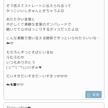
そう思えてストレートに伝えられるって
かっこいいしきゅんときちゃうよ😌
あたたかい言葉と
やさしくて素敵な言葉のオンパレードで
聴いてて心がほっこりするボイスだったよ😌
こんな素敵で想い会える関係でずっといられたらいいな…
☁️🩵
もちろんずっとそばにいるね
ふむふむ🩵
いつもありがとう
(っ´꒳`(´˘`*⊂)///ぎゅ💗
だいすきだいすきだーいすきっ🩵🩵🩵
☁️🐈‍⬛🩵🩷
返信
frog-udon☁️