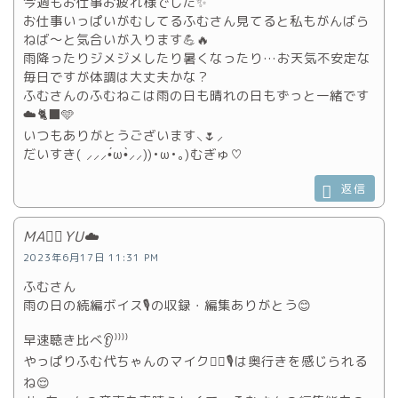
今週もお仕事お疲れ様でした✨️
お仕事いっぱいがむしてるふむさん見てると私もがんばら
ねば～と気合いが入ります💪🔥
雨降ったりジメジメしたり暑くなったり…お天気不安定な
毎日ですが体調は大丈夫かな？
ふむさんのふむねこは雨の日も晴れの日もずっと一緒です
☁️🐈‍⬛️🩵
いつもありがとうございます⸜🌷︎⸝‍
だいすき‎( ⸝⸝⸝•́‎ω•̀⸝⸝))•ω•｡)むぎゅ♡
返信
MA♡⃛YU☁️
2023年6月17日 11:31 PM
ふむさん
雨の日の続編ボイス🎙の収録・編集ありがとう😊
早速聴き比べ👂⁾⁾⁾⁾
やっぱりふむ代ちゃんのマイク👱‍♀️🎙は奥行きを感じられる
ね😌