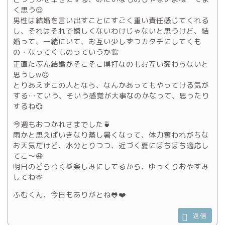
く思う😌
男性は結婚を言い出すことにすごく重い責任感じてくれる
し、それはそれで嬉しくないわけじゃないと思うけど、結
婚って、一緒にいて、お互い少しずつカタチにしてくも
の・なってくものっていうか🏗
正直たぶん結婚がそこそこ博打なのもお互い変わらないと
思うしw🙃
とりあえずこの人となら、なんかあってもやってける気が
する…ていう、そいう感覚が大事なのかなって、思ったり
するね💞
今週もおつかれさまでした🍵
雨かと思えばいきなり蒸し暑くなって、体力奪われがちな
お天気だけど、水分とりつつ、近づく夏にぼちぼち適応し
てこ～😆
明日のどらわく🥁楽しみにしてるから、ゆっくりおやすみ
してね🫶
ふむくん、今日もありがとね🐸❤️
返信