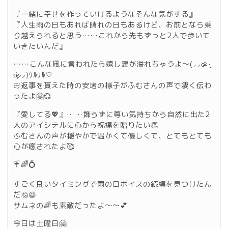
『一緒に幸せを作っていけるようなそんな気がする』
『人生雨の日もあれば晴れの日もあるけど、お前となら乗
り越えられると思う……これから先もずっと2人で歩いて
いきたいんだ』
……こんな風に言われたら嬉し涙が溢れちゃうよ〜(⸝⸝o̴̶̷᷄ ·̭
o̴̶̷̥᷅⸝⸝)ｳﾙｳﾙ♡
お返事を貰えた時の安堵の様子がふむさんの声で凄く伝わ
ったよ🤗💞
『愛してる💖』……飾らずに尊い気持ちから自然に出た2
人のアイシテルに心から祝福を贈りたい👏
ふむさんの声が穏やかで温かくて優しくて、とてもとても
心が癒されたよ🥰
☔️🌈💍
すごく良いタイミングで雨の日ボイスの続編を見つけたん
だね😆
サムネの🌈も素敵だったよ〜〜💕
今日は土曜日🤗