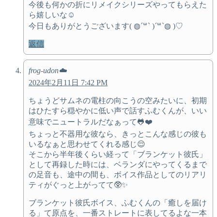
今後も何かの折にリメイクシリーズやってもらえた
ら嬉しいな☺️
今日もありがとうございます( ◍´꒳​` )´꒳​`◍ )♡
返信
frog-udon☁️
2024年2月11日 7:42 PM
ちょうどサムネの電柱の向こうの空みたいに、初期
はひたすら穏やかに低い声で話すふむくんが、いい
意味でニュートラルだなぁって🐸❤️
ちょっと不器用な彼なら、きっとこんな感じの彼も
いるなぁと思わせてくれる感じ😌
そこから半年後くらい経って「ブランケット彼氏」
として再録した時には、ベランダにやってくるまで
の足音も、途中の間も、ボイス作品としてのリアリ
ティがぐっと上がってて🥸✨️
ブランケット彼氏ボイス、ふむくんの「癒しを届け
る」て原点を、一番ストレートに表してるよな一本