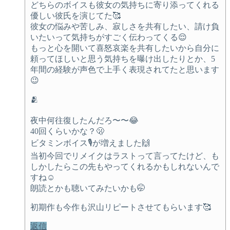
どちらのボイスも彼女の気持ちに寄り添ってくれる
優しい彼氏を演じてた🥰
彼女の悩みや苦しみ、寂しさを共有したい、請け負
いたいって気持ちがすごく伝わってくる😌
もっと心を開いて喜怒哀楽を共有したいから自分に
頼ってほしいと思う気持ちを曝け出したりとか、5
年間の経験が声色で上手く表現されてたと思います
😉
🫂
夜中何往復したんだろ〜〜😂
40回くらいかな？🫢
ビタミンボイス🎙が増えました🙌
当初今回でリメイクはラストって言ってたけど、も
しかしたらこの先もやってくれるかもしれないんで
すね☺️
朗読とかも聴いてみたいかも🤭
初期作も今作も沢山リピートさせてもらいます🥰
返信