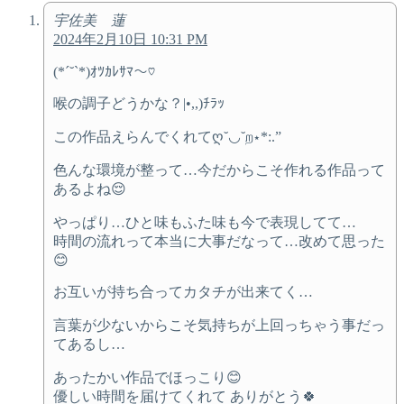
宇佐美 蓮
2024年2月10日 10:31 PM
(*´˘`*)ｵﾂｶﾚｻﾏ〜♡
喉の調子どうかな？|•,,)ﾁﾗｯ
この作品えらんでくれてღ˘◡˘ற⋆*:.”
色んな環境が整って…今だからこそ作れる作品って
あるよね😌
やっぱり…ひと味もふた味も今で表現してて…
時間の流れって本当に大事だなって…改めて思った
😊
お互いが持ち合ってカタチが出来てく…
言葉が少ないからこそ気持ちが上回っちゃう事だっ
てあるし…
あったかい作品でほっこり😊
優しい時間を届けてくれて ありがとう🍀