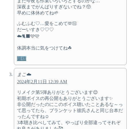
まだ今夜も作業いろいろとするのかな…
深夜までがんばりすぎないでね？🥺
早めに体休めてね🌱
ふむふむ♡…愛をこめて🫶🏻
だーいすき♡♡♡
☁️🐈‍⬛🩵🩷
体調本当に気をつけてね☘
返信
まこ☁️
2024年2月11日 12:39 AM
リメイク第5弾ありがとうございます😌
初期ボイスの再公開もありがとうございます✨️
非公開だったのにこのボイス聴いたことあるな～っ
て思ってたら、ブランケット彼氏さんと同じ台本だ
ったんですね☺️
3本聴き比べしてみて、やっぱり全部違ってそれぞ
れ良さがありました🥰