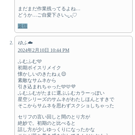
まだまだ作業残ってるよね…
どうか…ご自愛下さいᴗ͈ˬᴗ͈♡
返信
ゆふ☁️
2024年2月10日 10:44 PM
ふむふむ🩵
初期ボイスリメイク
懐かしいのきたねぇ😌
素敵なサムネから
引き込まれちゃった🩵🩷💜
ふむふむがたまに選ぶふむカラーっぽい
星空シリーズのサムネがわたしほんとすきで
そこからサムネを思わずスクショしちゃった
セリフの言い回しと間のとり方が
絶妙で。初期のと比べると
話し方が少しゆっくりになったかな