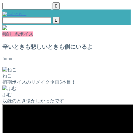
#癒し系ボイス
辛いときも悲しいときも側にいるよ
fumu
ねこ
初期ボイスのリメイク企画5本目！
ふむ
収録のとき懐かしかったです