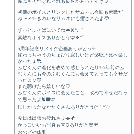
彼氏もそれぞれどれも良さがあってすき☺️
初期のボイスとリンクしたサムネ…今回も素敵だ
ね〜🌌✨ きれいなサムネにも癒されたよ😌
ずっと…そばにいてね☁️ꕤ*.゜
素敵なボイスありがとう🩵🍀*ﾟ
5周年記念リメイク企画ありがとう✨
終わっちゃうのちょぴり寂しいけど🥺聴き比べ楽し
かったょ🥰
ふむくんの進化を改めて感じられたり✨5年前のふ
むくんにも今のふむくんにも会えてとっても幸せだ
ったょ☺️🩵
また聴けたら嬉しいな♡
ふむくんのボイスに会えたこと…改めて幸せだなっ
て思ったよ🐈‍⬛🩵
忙しかったなかたくさんありがとう(*´˘`*)✨
今日は出張お疲れさま🚄🌱
かっこいいお写真も👔⌚️ありがと😳💗
おのどや体調