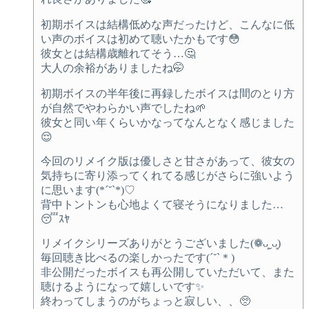
初期ボイスは結構低めな声だったけど、こんなに低
い声のボイスは初めて聴いたかもです😳
彼女とは結構歳離れてそう…🤔
大人の余裕がありましたね🤭
初期ボイスの半年後に再録したボイスは間のとり方
が自然でやわらかい声でしたね🌱
彼女と同い年くらいかなってなんとなく感じました
😌
今回のリメイク版は優しさと甘さがあって、彼女の
気持ちに寄り添ってくれてる感じがさらに強いよう
に思います(*´˘`*)♡
背中トントンも心地よくて寝そうになりました…
😴ｽﾔ
リメイクシリーズありがとうございました(❁ᴗ͈ˬᴗ͈)
毎回聴き比べるの楽しかったです(´˘`＊)
非公開だったボイスも再公開していただいて、また
聴けるようになって嬉しいです✨
終わってしまうのがちょっと寂しい、、🥺