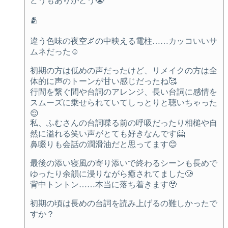
どうもありがとう😭
🫂
違う色味の夜空🌌の中映える電柱……カッコいいサ
ムネだった☺️
初期の方は低めの声だったけど、リメイクの方は全
体的に声のトーンが甘い感じだったね🥰
行間を繋ぐ間や台詞のアレンジ、長い台詞に感情を
スムーズに乗せられていてしっとりと聴いちゃった
😌
私、ふむさんの台詞喋る前の呼吸だったり相槌や自
然に溢れる笑い声がとても好きなんです🤗
鼻啜りも会話の潤滑油だと思ってます😊
最後の添い寝風の寄り添いで終わるシーンも長めで
ゆったり余韻に浸りながら癒されてました🥲
背中トントン……本当に落ち着きます🥹
初期の頃は長めの台詞を読み上げるの難しかったで
すか？