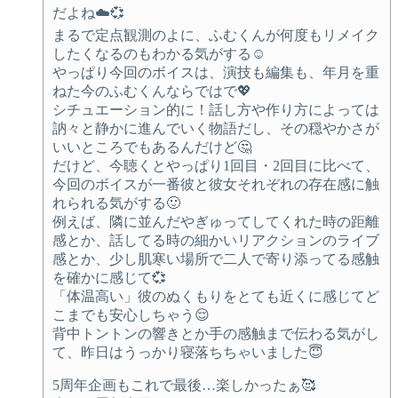
だよね☁️💞
まるで定点観測のよに、ふむくんが何度もリメイク
したくなるのもわかる気がする☺️
やっぱり今回のボイスは、演技も編集も、年月を重
ねた今のふむくんならではで💖
シチュエーション的に！話し方や作り方によっては
訥々と静かに進んでいく物語だし、その穏やかさが
いいところでもあるんだけど🤔
だけど、今聴くとやっぱり1回目・2回目に比べて、
今回のボイスが一番彼と彼女それぞれの存在感に触
れられる気がする🙂
例えば、隣に並んだやぎゅってしてくれた時の距離
感とか、話してる時の細かいリアクションのライブ
感とか、少し肌寒い場所で二人で寄り添ってる感触
を確かに感じて💞
「体温高い」彼のぬくもりをとても近くに感じてど
こまでも安心しちゃう😌
背中トントンの響きとか手の感触まで伝わる気がし
て、昨日はうっかり寝落ちちゃいました😇
5周年企画もこれで最後…楽しかったぁ🥰