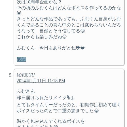
次は10周年企画かな？
その頃のふむくんはどんなボイスを作ってるのかな
💓
きっとどんな作品であっても、ふむくん自身がふむ
くんであることの真ん中のとこは変わらないんだろ
うなって、自然とそう信じてる😌
これからも楽しみだね😊
ふむくん、今日もありがとね🐸❤️
返信
MA♡⃛YU
2024年2月11日 11:18 PM
ふむさん
昨日届けられたリメイク🎙️は
とてもタイムリーだったのと、初期作は初めて聴く
ボイスだったのとで二重の驚きでした😂
温かく包み込んでくれるボイスを