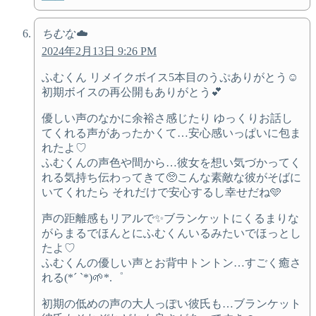
ちむな☁️
2024年2月13日 9:26 PM
ふむくん リメイクボイス5本目のうぷありがとう☺️
初期ボイスの再公開もありがとう💕
優しい声のなかに余裕さ感じたり ゆっくりお話し
てくれる声があったかくて…安心感いっぱいに包ま
れたよ♡
ふむくんの声色や間から…彼女を想い気づかってく
れる気持ち伝わってきて🥺こんな素敵な彼がそばに
いてくれたら それだけで安心するし幸せだね🩵
声の距離感もリアルで✨ブランケットにくるまりな
がらまるでほんとにふむくんいるみたいでほっとし
たよ♡
ふむくんの優しい声とお背中トントン…すごく癒さ
れる(*´ `*)🌱*.゜
初期の低めの声の大人っぽい彼氏も…ブランケット