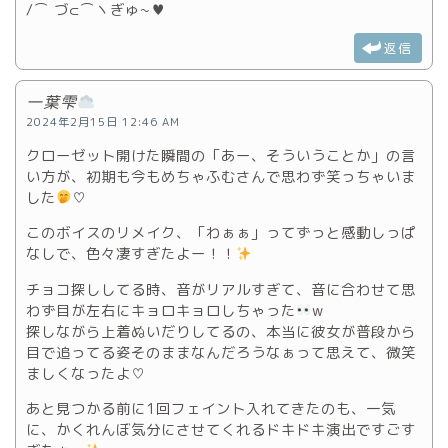
/⌒ づ⊂⌒ヽぎゅ~♥
返信
一葉雫
2024年2月15日 12:46 AM
クローゼット開けた瞬間の「あー、そういうことか」の言
い方が、初期も今もめちゃふむさんで思わず笑っちゃいま
した
♡
このボイスのリメイク、「わぁぁ」ってずっと感動しっぱ
なしで、色々凄すぎたよー！！
チョコ探ししてる時、音がリアルすぎて、音に合わせて思
わず目が左右にキョロキョロしちゃった
w
探しながら上着ぬいだりしてるの、本当に彼女が普段から
目で追ってる姿そのままなんだろうなぁって思えて、微笑
ましくなったよ♡
あと見つかる前に1回フェイント入れてきたのも、一気
に、かくれんぼ気分にさせてくれるドキドキ演出ですごす