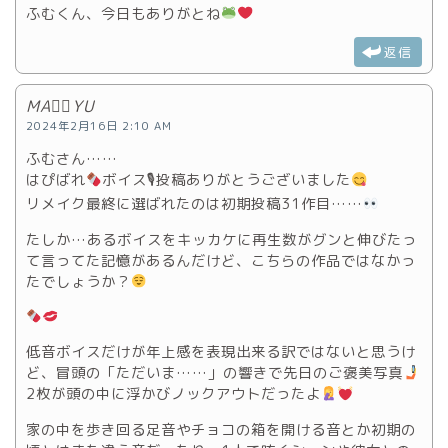
ふむくん、今日もありがとね
返信
MA♡⃛YU
2024年2月16日 2:10 AM
ふむさん……
はぴばれ
ボイス🎙投稿ありがとうございました
リメイク最終に選ばれたのは初期投稿31作目……
たしか…あるボイスをキッカケに再生数がグンと伸びたっ
て言ってた記憶があるんだけど、こちらの作品ではなかっ
たでしょうか？
低音ボイスだけが年上感を表現出来る訳ではないと思うけ
ど、冒頭の「ただいま……」の響きで先日のご褒美写真
2枚が頭の中に浮かびノックアウトだったよ
家の中を歩き回る足音やチョコの箱を開ける音とか初期の