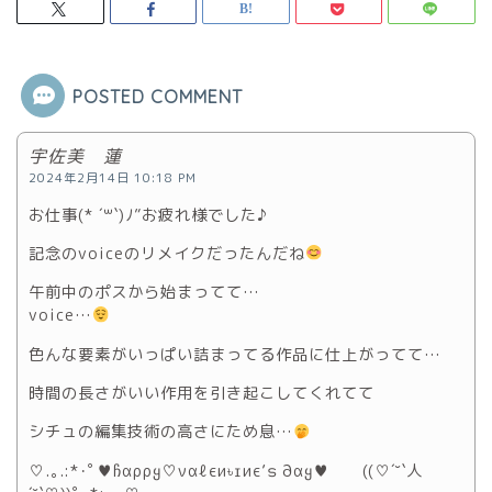
POSTED COMMENT
宇佐美 蓮
2024年2月14日 10:18 PM
お仕事(* ´꒳`)ﾉ”お疲れ様でした♪
記念のvoiceのリメイクだったんだね
午前中のポスから始まってて…
voice…
色んな要素がいっぱい詰まってる作品に仕上がってて…
時間の長さがいい作用を引き起こしてくれてて
シチュの編集技術の高さにため息…
♡.｡.:*･ﾟ♥ჩαρρყ♡ναℓєи৳ɪ иє’ട ∂αყ♥ ((♡´˘`人