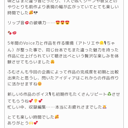
頃とはまた違う音だったり、1人で呟くシーンや彼女との
やりとりも前作より表現の幅が広がっていてとても楽しい
時間でした
ᖳᖰ
リップ音
の破壊力……
5年間のVoice力と作品を作る環境（アトリエや
🎙ちゃ
ん）が整った事で、同じ台本でもまた違った魅力を持った
作品に仕上げられていて聴き比べという贅沢な楽しみを体
験させてもらいました
ふむさんも今回の企画によって作品の完成度を初期と比較
出来たと思うし、閃いたアイディアはこれからの作品作り
に活かせますね
新しい6作品のボイス🎙も初期作もたくさんリピート
させ
てもらうね
忙しい中、収録編集……本当にお疲れさまでした
とても楽しい時間でした
ありがとう