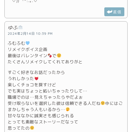
´˘`♡))ﾟ･*:.｡.♡
返信
ゆふ
2024年2月14日 10:39 PM
ふむふむ
リメイクボイス企画
最後はバレンタイン
で
たくさんリメイクしてくれてありがと
すごく好きなお話だったから
うれしかった
楽しくチョコを探すけど
でも実はちょっと妬いちゃったりして…
職場でのは…見えちゃったらやだよぉ
受け取らないを選択した彼は信頼できる人だね
中にはご
まかしちゃう人もいるから…
甘々ななかに誠実さも感じられる
とっても素敵なストーリーだなって
思ってたの