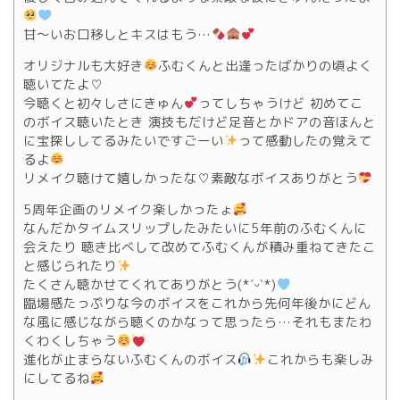
甘〜いお口移しとキスはもう…
オリジナルも大好き
ふむくんと出逢ったばかりの頃よく
聴いてたよ♡
今聴くと初々しさにきゅん
ってしちゃうけど 初めてこ
のボイス聴いたとき 演技もだけど足音とかドアの音ほんと
に宝探ししてるみたいですごーい
って感動したの覚えて
るよ
リメイク聴けて嬉しかったな♡素敵なボイスありがとう
5周年企画のリメイク楽しかったょ
なんだかタイムスリップしたみたいに5年前のふむくんに
会えたり 聴き比べして改めてふむくんが積み重ねてきたこ
と感じられたり
たくさん聴かせてくれてありがとう(*ˊᵕˋ*)
臨場感たっぷりな今のボイスをこれから先何年後かにどん
な風に感じながら聴くのかなって思ったら…それもまたわ
くわくしちゃう
進化が止まらないふむくんのボイス
これからも楽しみ
にしてるね