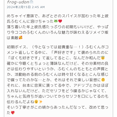
frog-udon
2024年2月15日 2:45 AM
めちゃイイ意味で、あざとさのスパイスが加わった年上彼
氏ふむくんに溶けちゃった
落ち着いた年上彼氏感たっぷりの初期もいいけど、やっぱ
り今ココのふむくんのいろんな魅力が味わえるリメイク版
は素敵
初期ボイス、（今となっては超貴重な…！）ふむくんがコ
メント返ししてる中に、「声好きです」て褒められたのに
「ぼくも好きです」て返してるとこ、なんだか和んだ
確かに今聴くとちょっと薄味なんだけど、その分素材の良
さは伝わりやすいというか、ふむくんのもともとの声質と
か、活動始める前のふむくんは時々甘くなるとこんな感じ
で喋ってたのかな…とか、それはそれで楽しい妄想に
それに、台本に忠実に演ってる中で、アドリブとかはほぼ
入れないんだけど、ただセリフをどう喋るかじゃなくて、
ちゃんと気持ちが追いついてからセリフを口にしてるのも
伝わるんだよね
️
そいう丁寧さがこの頃からあったんだなって、改めて思っ
た