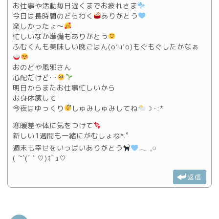
お仕事や活動毎日遅くまでお疲れさま
今日は長時間のどらわく
ありがとう
楽しかったょ〜
忙しいなか準備もありがとう
ふむくんも美味しい晩ごはん(o’ч’o)もぐもぐしたかなぁ
おのどや風邪さん
心配だけど…
明日からまたお仕事忙しいから
お身体癒して
今夜はゆっくり
しゅみしゅみしてね
☽･:*
寒暖差や体に気をつけて
新しい1週間も一緒にがむしょね*.゜
週末も幸せをいっぱいありがとう
𓂃 𓈒𓏸
‪( ´˘`(´｀♡)ｷﾞｭ‬♡
返信