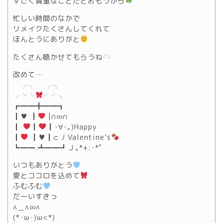
すごく貴重なことだとおもうから
忙しい時間のなかで
リメイクたくさんしてくれて
ほんとうにありがと
たくさん聴かせてもらうね
改めて…
╭╮ ╭╮
╭╰╰
╯╯╮
┏━━╋━━┓
┃♥ ┃
|∩∞∩
┃
┃
┃･∀･｡)Happy
┃
┃♥┃⊂ ﾉ Valentine’s
┗━━.┻━━┛Ｊ｡*+:･*ﾟ
いつもありがとう
愛とココロを込めて
ふむふむ
だーいすきっ
∧＿∧∞∧
(*･ω･)ω<*)