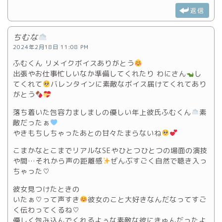
返信
ちむな
2024年2月18日 11:08 PM
ふむくん リメイクボイスありがとう
出張やお仕事忙しいなか準備してくれたり わにさん
し
てくれて
バレンタインに素敵なボイス届けてくれてあり
がとう
落ち着いた包容力ましましの優しい年上彼氏ふむくん
素
敵だったぁ
やきもちしちゃったあとの甘々たまらないね
こまかなとこまでリアルなSEやひとつひとつの場面の演技
や間…それから声の距離感
ぜんぶすごく自然で聴き入っ
ちゃった♡
彼女見つけたときの
いたぁ♡って声すき
彼女のこと大好きなんだなってすご
く伝わってくるね♡
優しく包み込んでくれるよぅな素敵な彼にきゅんだったよ