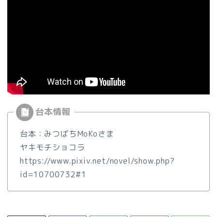
台本：みつばちMoKoさま
ヤキモチショコラ
https://www.pixiv.net/novel/show.php?
id=10700732#1