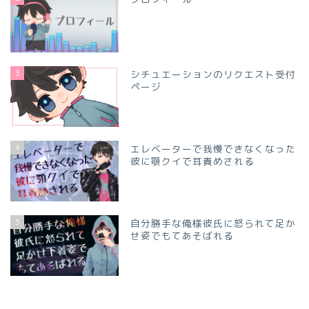
3
シチュエーションのリクエスト受付
ページ
4
エレベーターで我慢できなくなった
彼に顎クイで耳責めされる
5
自分勝手な俺様彼氏に怒られて足か
せ姿でもてあそばれる