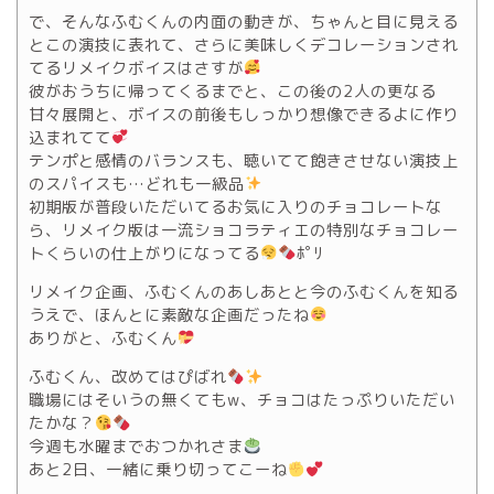
で、そんなふむくんの内面の動きが、ちゃんと目に見える
とこの演技に表れて、さらに美味しくデコレーションされ
てるリメイクボイスはさすが
彼がおうちに帰ってくるまでと、この後の2人の更なる
甘々展開と、ボイスの前後もしっかり想像できるよに作り
込まれてて
テンポと感情のバランスも、聴いてて飽きさせない演技上
のスパイスも…どれも一級品
️
初期版が普段いただいてるお気に入りのチョコレートな
ら、リメイク版は一流ショコラティエの特別なチョコレー
トくらいの仕上がりになってる
ﾎﾟﾘ
リメイク企画、ふむくんのあしあとと今のふむくんを知る
うえで、ほんとに素敵な企画だったね
ありがと、ふむくん
ふむくん、改めてはぴばれ
️
職場にはそいうの無くてもw、チョコはたっぷりいただい
たかな？
今週も水曜までおつかれさま
あと2日、一緒に乗り切ってこーね