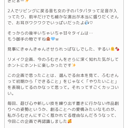
ぎたぁー
2人でリビングに戻る音も女の子のパタパタって足音が入
ってたり、前半だけでも細かな演出が本当に盛りだくさん
で、お耳がワクワクでいっぱいだったよ
♡
そっからの後半いちゃいちゃ甘々タイムは…
もう御手の物ですね
w
見事にきゅんきゅんさせられっぱなしでした、ずるい
リメイク企画、今のふむさんをさらに深く知れた気がして
ホントにホントに楽しかったです
この企画で思ったことは、選んでる台本を見て、ふむさん
って初期から「できること」をじゃなく「やりたいこと」
を表現してるのかなって思って。それってすごくカッコい
い。
毎回、遊び心や新しい技を繰り出す置きに行かない作品創
りへの姿勢というか、創ることへの愛情みたいなものが、
私がふむさんにすごく惹かれてる理由なんだろうなって、
今回この企画で再認識しました