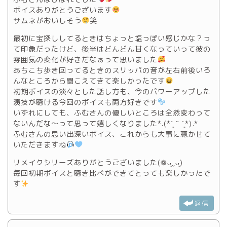
ボイスありがとうございます
サムネがおいしそう
笑
最初に宝探ししてるときはちょっと塩っぽい感じかな？っ
て印象だったけど、後半はどんどん甘くなっていって彼の
雰囲気の変化が好きだなぁって思いました
あちこち歩き回ってるときのスリッパの音が左右前後いろ
んなところから聞こえてきて楽しかったです
初期ボイスの淡々とした話し方も、今のパワーアップした
演技が聴ける今回のボイスも両方好きです
いずれにしても、ふむさんの優しいところは全然変わって
ないんだな～って思って嬉しくなりました*.(*´͈ ˘ `͈*).*
ふむさんの思い出深いボイス、これからも大事に聴かせて
いただきますね
リメイクシリーズありがとうございました(❁ᴗ͈ˬᴗ͈)
毎回初期ボイスと聴き比べができてとっても楽しかったで
す
️
返信