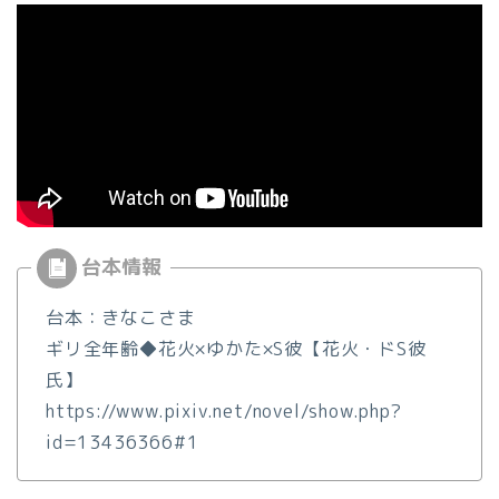
台本：きなこさま
ギリ全年齢◆花火×ゆかた×S彼【花火・ドS彼
氏】
https://www.pixiv.net/novel/show.php?
id=13436366#1