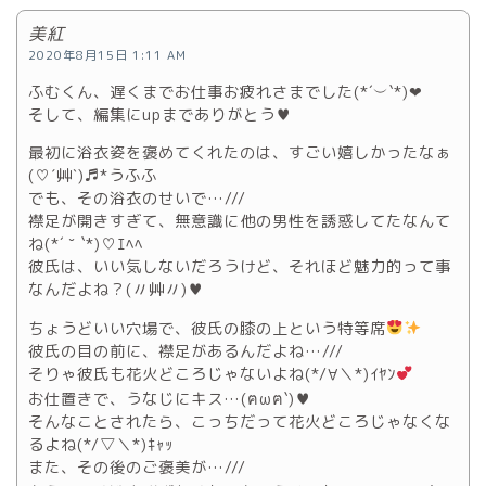
美紅
2020年8月15日 1:11 AM
ふむくん、遅くまでお仕事お疲れさまでした(*´︶`*)❤︎
そして、編集にupまでありがとう♥
最初に浴衣姿を褒めてくれたのは、すごい嬉しかったなぁ
(♡ˊ艸ˋ)♬*うふふ
でも、その浴衣のせいで…///
襟足が開きすぎて、無意識に他の男性を誘惑してたなんて
ね(*´ ˘ `*)♡ｴﾍﾍ
彼氏は、いい気しないだろうけど、それほど魅力的って事
なんだよね？(〃艸〃)♥
ちょうどいい穴場で、彼氏の膝の上という特等席
彼氏の目の前に、襟足があるんだよね…///
そりゃ彼氏も花火どころじゃないよね(*/∀＼*)ｲﾔﾝ
お仕置きで、うなじにキス…(ฅωฅ`)♥
そんなことされたら、こっちだって花火どころじゃなくな
るよね(*/▽＼*)ｷｬｯ
また、その後のご褒美が…///