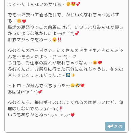
って…たまんないのかなぁ…
でも…浴衣って着るだけで、かわいくなれちゃう気がす
る…
職場の夏祭りでこの前着たけど、いつもよりみんなが優し
かったような気がしたよ〜(*´꒳`*)
浴衣マジックだねーッ
ふむくんの声も甘々で、たくさんのドキドキときゅんきゅ
んを…もらえたよッ╰(*´︶`*)╯♡
今日も、お仕事の疲れが取れちゃうなぁ…
ふむくんと、お祭りに行った気分になれちゃうし、花火の
音もすごくリアルだったよ…
トトロ…が飛んでっちゃった〜
あはは(*´∀｀*)
ふむくんも、毎日ボイス出してくれるのは嬉しいけど、無
理はしないでねッ(∩ˊ꒳ˋ∩)
いつもありがとねッᐡ⸝⸝> ̫ <⸝⸝ᐡ
返信