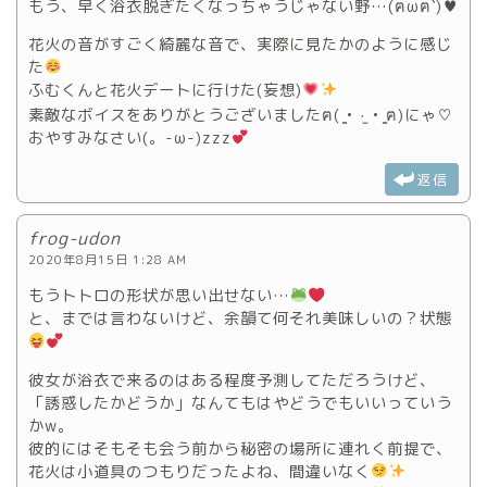
もう、早く浴衣脱ぎたくなっちゃうじゃない野…(ฅωฅ`)♥
花火の音がすごく綺麗な音で、実際に見たかのように感じ
た
ふむくんと花火デートに行けた(妄想)
素敵なボイスをありがとうございましたฅ( ̳• ·̫ • ̳ฅ)にゃ♡
おやすみなさい(。-ω-)zzz
返信
frog-udon
2020年8月15日 1:28 AM
もうトトロの形状が思い出せない…
と、までは言わないけど、余韻て何それ美味しいの？状態
彼女が浴衣で来るのはある程度予測してただろうけど、
「誘惑したかどうか」なんてもはやどうでもいいっていう
かw。
彼的にはそもそも会う前から秘密の場所に連れく前提で、
花火は小道具のつもりだったよね、間違いなく