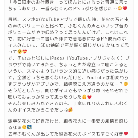
「今日限定のお仕置き」ってほんとにさらっと普通に言っ
ちゃうあたり、一番ふむくんのドSっぷりを感じた…
最初、スマホのYouTubeアプリで聴いた時、花火の音と虫
の声のボリュームと比べて、ふむくんの声とかリップ音の
ボリュームがやや低め？って思ったんだけど、これはこれ
で、前に好きって書いた沖にで意地悪になるドS彼氏のボ
イスみたいに、SEの狭間で声が響く感じがいいかなって思
って
で、そのあと試しにiPadの（YouTubeアプリじゃなく）ブ
ラウザで聴いてみたら、ちょっと声が際立って聴こえると
いうか、スマホよりもバランス的に近い感じだった気がし
て。全然どっちも悪くないんだけど、YouTubeは相変わら
ずブラウザかアプリかで、結構聴こえ方違うのかなー？
そうだとしたら、同じボイスでもやっぱり毎回それぞれで
聴いてみよっかなって思ったりした
そんな楽しみ方ができるのも、丁寧に作り込まれたふむく
んのボイスだからこそだしね
派手な花火も好きだけど、線香花火に一番夏の風情を感じ
るなぁ
去年ふむくんが出してた線香花火のボイスもすごく好き