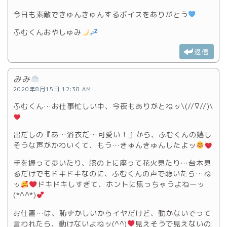
今日も素敵できゅんきゅんするボイスをありがとう
ふむくんおやしゅみ
返信
みみ
2020年8月15日 12:38 AM
ふむくん…お仕事忙しい中、今夜もありがとねッ\(//∇//)\
出だしの『あ…浴衣だ…可愛い！』から、ふむくんの嬉し
そうな声がかわいくて、もう…きゅんきゅんしたよッ
手を握って歩いたり、膝の上に座って花火見たり…台本見
るだけでもドキドキなのに、ふむくんの声で聴いたら…ね
ッ
ドキドキしすぎて、ホントに焦っちゃうよねーッ
(*^^*)
お仕置…は、恥ずかしいからイヤだけど、動かないでって
言われたら、動けないよねッ(^^)
見えそうで見えないの