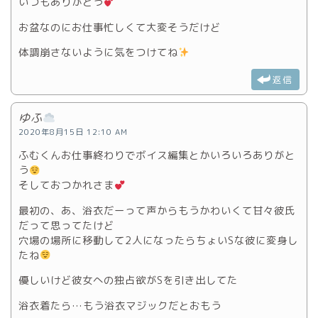
いつもありがとう
お盆なのにお仕事忙しくて大変そうだけど
体調崩さないように気をつけてね
返信
ゆふ
2020年8月15日 12:10 AM
ふむくんお仕事終わりでボイス編集とかいろいろありがと
う
そしておつかれさま
最初の、あ、浴衣だーって声からもうかわいくて甘々彼氏
だって思ってたけど
穴場の場所に移動して2人になったらちょいSな彼に変身し
たね
優しいけど彼女への独占欲がSを引き出してた
浴衣着たら…もう浴衣マジックだとおもう