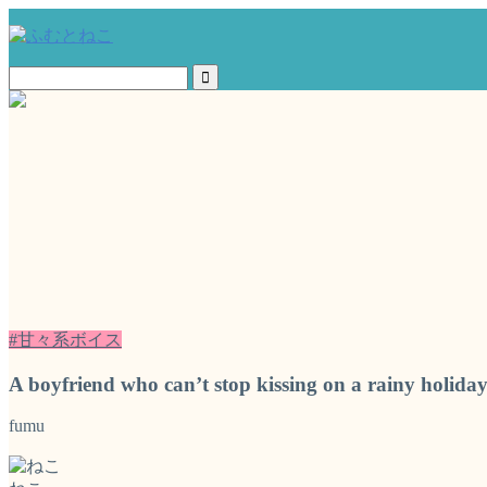
#甘々系ボイス
A boyfriend who can’t stop kissing on a rainy holid
fumu