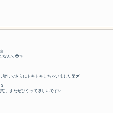

んて😆️🩵
増しでさらにドキドキしちゃいました😳💓

笑)、またぜひやってほしいです✨️