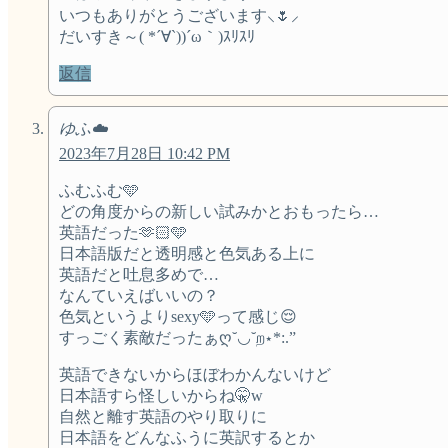
いつもありがとうございます⸜🌷︎⸝‍
だいすき～( *´∀`))´ω｀)ｽﾘｽﾘ
返信
ゆふ☁️
2023年7月28日 10:42 PM
ふむふむ🩵
どの角度からの新しい試みかとおもったら…
英語だった🫶🏻🩵
日本語版だと透明感と色気ある上に
英語だと吐息多めで…
なんていえばいいの？
色気というよりsexy🩵って感じ😌
すっごく素敵だったぁღ˘◡˘ற⋆*:.”
英語できないからほぼわかんないけど
日本語すら怪しいからね🤫w
自然と離す英語のやり取りに
日本語をどんなふうに英訳するとか