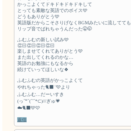
かっこよくてドキドキドキドキして
とっても素敵な英語でのボイス🩵
どうもありがとう🩵
英語版だからこそさりげなくBGMみたいに流してて
リップ音でばれちゃうんだった🤫🤭
ふむふむの新しい試み🩵
👏🏻👏🏻👏🏻👏🏻
楽しませてくれてありがとう🩵
また出してくれるのかな…
英語のお勉強にもなるから
続けていってほしいな🍀
ふむふむの英語がかっこよくて
やれちゃった🐈‍⬛ ͗ ͗🩵より
ふむふむ…だーいすき
(っ´꒳`(´˘`*⊂)///ぎゅ💗
☁️🐈‍⬛🩵🩷
返信