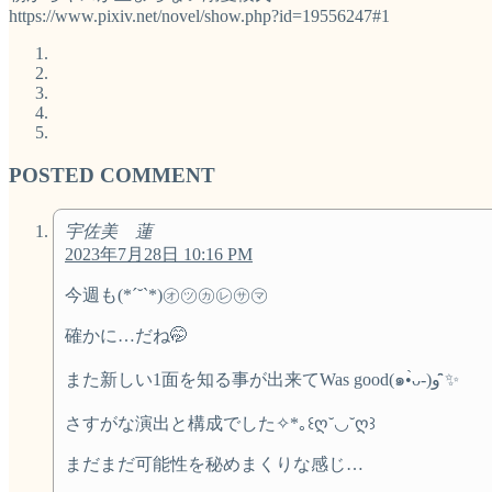
https://www.pixiv.net/novel/show.php?id=19556247#1
POSTED COMMENT
宇佐美 蓮
2023年7月28日 10:16 PM
今週も(*´˘`*)㋔㋡㋕㋹㋚㋮
確かに…だね🤭
また新しい1面を知る事が出来てWas good(๑•̀ᴗ-)و ̑̑✨
さすがな演出と構成でした✧*｡꒰ღ˘◡˘ღ꒱
まだまだ可能性を秘めまくりな感じ…