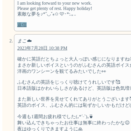
I am looking forward to your new work.
Please get plenty of rest. Happy holiday!
素敵な夢を♪*ˇ◡ˇ⁎✩ 🩷･*:.｡..
返信
まこ☁️
2023年7月28日 10:38 PM
確かに英語だとちょっと大人っぽい感じになりますね
まさか新しいボイスというのがふむさんの英語ボイスだな
洋画のワンシーンを観てるみたいでした👀
ふむさんの英語をじっくり聴けてうれしいです🥰
日本語版はかわいらしさがあるけど、英語版は色気増し
また新しい世界を見せてくれてありがとうございます
英語のボイス、ふむさん的には恥ずかしいかもだけど(
今週も1週間お疲れ様でした‪(꜆*ˊᵕˋ)꜆🍵
舞い込んできちゃったお仕事は無事に終わったかな😌
夜はゆっくりできますように🙏