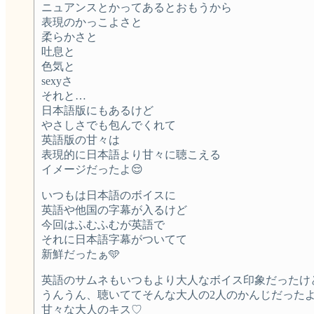
ニュアンスとかってあるとおもうから
表現のかっこよさと
柔らかさと
吐息と
色気と
sexyさ
それと…
日本語版にもあるけど
やさしさでも包んでくれて
英語版の甘々は
表現的に日本語より甘々に聴こえる
イメージだったよ😌
いつもは日本語のボイスに
英語や他国の字幕が入るけど
今回はふむふむが英語で
それに日本語字幕がついてて
新鮮だったぁ🩵
英語のサムネもいつもより大人なボイス印象だったけ
うんうん、聴いててそんな大人の2人のかんじだったよ
甘々な大人のキス♡